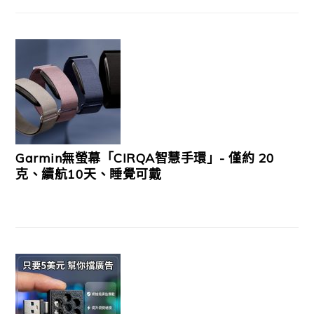
Garmin無螢幕「CIRQA智慧手環」- 僅約 20
克、續航10天、睡覺可戴