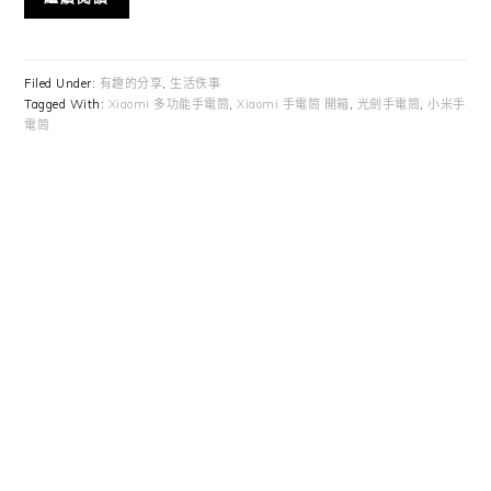
Filed Under:
有趣的分享
,
生活佚事
Tagged With:
Xiaomi 多功能手電筒
,
Xiaomi 手電筒 開箱
,
光劍手電筒
,
小米手
電筒
Primary
Sidebar