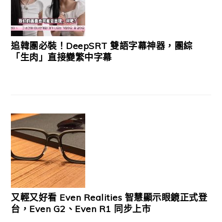
追韓團必裝！DeepSRT 雙語字幕神器，團綜
「生肉」直接變繁中字幕
又輕又好看 Even Realities 智慧顯示眼鏡正式登
台，Even G2、Even R1 同步上市