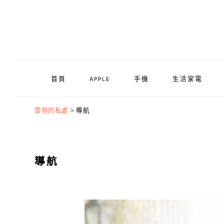
Skip
Skip
Skip
to
to
to
primary
main
primary
navigation
content
sidebar
首頁
APPLE
手機
生活家電
雲爸的私處
>
導航
導航