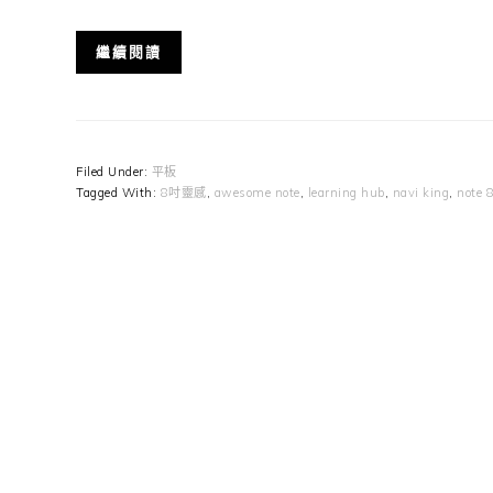
繼續閱讀
Filed Under:
平板
Tagged With:
8吋靈感
,
awesome note
,
learning hub
,
navi king
,
note 