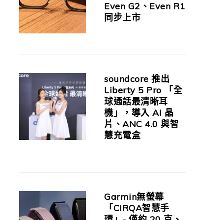
Even G2、Even R1
同步上市
soundcore 推出
Liberty 5 Pro 「全
球通話最清晰耳
機」，導入 AI 晶
片、ANC 4.0 與智
慧充電盒
Garmin無螢幕
「CIRQA智慧手
環」- 僅約 20 克、