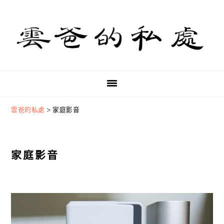
Skip
Skip
Skip
to
to
to
primary
main
primary
navigation
content
sidebar
雲爸的私處
>
家庭影音
家庭影音