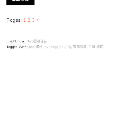
Page
Page
Page
Page
Pages:
1
2
3
4
Filed Under:
NAS雲端儲存
Tagged With:
nas 備份
,
synology ds215j
,
家庭影音
,
手機 儲存
Primary
Sidebar