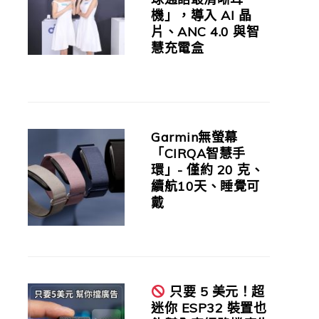
機」，導入 AI 晶
片、ANC 4.0 與智
慧充電盒
Garmin無螢幕
「CIRQA智慧手
環」- 僅約 20 克、
續航10天、睡覺可
戴
只要 5 美元！超
迷你 ESP32 裝置也