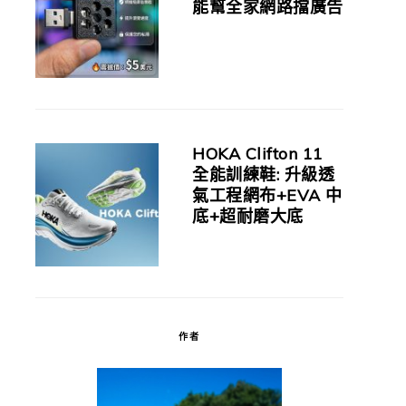
能幫全家網路擋廣告
HOKA Clifton 11
全能訓練鞋: 升級透
氣工程網布+EVA 中
底+超耐磨大底
作者