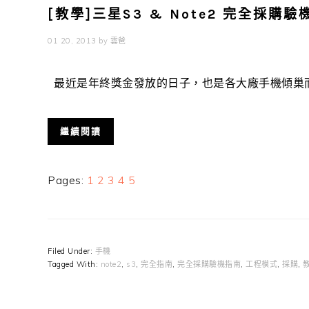
[教學]三星S3 & Note2 完全採購驗
01 20, 2013
by
雲爸
最近是年終獎金發放的日子，也是各大廠手機傾巢而出
繼續閱讀
Page
Page
Page
Page
Page
Pages:
1
2
3
4
5
Filed Under:
手機
Tagged With:
note2
,
s3
,
完全指南
,
完全採購驗機指南
,
工程模式
,
採購
,