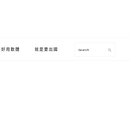
好用軟體
就是要出國
Search
Primary
Sidebar