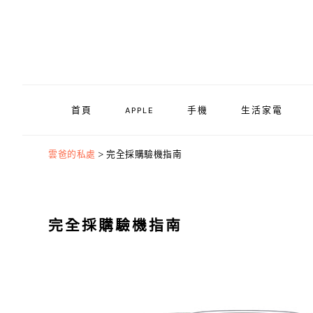
Skip
Skip
Skip
to
to
to
primary
main
primary
navigation
content
sidebar
首頁
APPLE
手機
生活家電
雲爸的私處
>
完全採購驗機指南
完全採購驗機指南