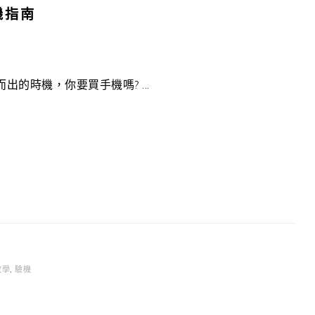
機指南
的時機，你要買手機嗎? ...
教學
,
驗機