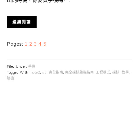
出的時機，你要買手機嗎? ...
繼續閱讀
Page
Page
Page
Page
Page
Pages:
1
2
3
4
5
Filed Under:
手機
Tagged With:
note2
,
s3
,
完全指南
,
完全採購驗機指南
,
工程模式
,
採購
,
教學
,
驗機
Primary
Sidebar