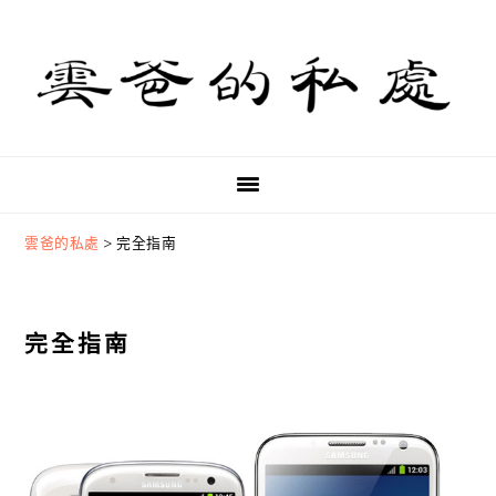
Skip
Skip
Skip
to
to
to
primary
main
primary
navigation
content
sidebar
雲爸的私處
>
完全指南
完全指南