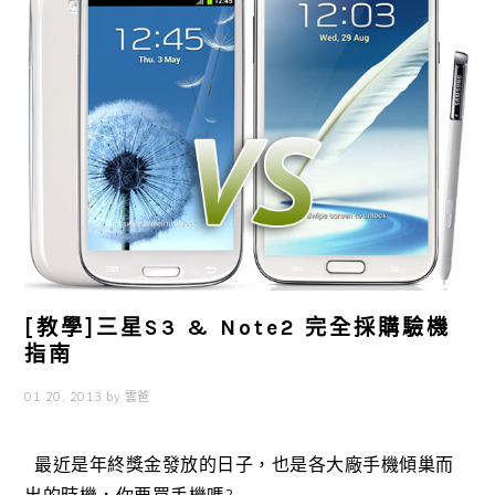
[教學]三星S3 & Note2 完全採購驗機
指南
01 20, 2013
by
雲爸
最近是年終獎金發放的日子，也是各大廠手機傾巢而