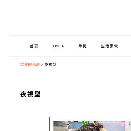
Skip
Skip
Skip
to
to
to
primary
main
primary
navigation
content
sidebar
首頁
APPLE
手機
生活家電
雲爸的私處
>
夜視型
夜視型