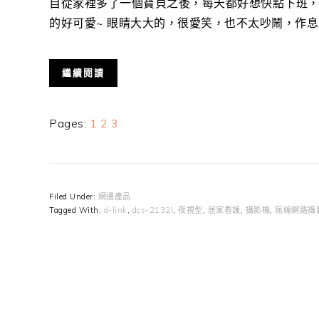
自從家裡多了一個寶貝之後，每天都好想快點下班，
的好可愛~ 眼睛大大的，很愛笑，也不太吵鬧，作息正常
繼續閱讀
Page
Page
Page
Pages:
1
2
3
Filed Under:
網通產品
Tagged With:
d-link
,
dcs-2132l
,
夜視型
,
居家看護
,
攝影機
,
無線網路攝