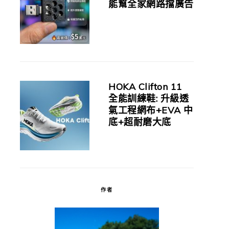
能幫全家網路擋廣告
HOKA Clifton 11
全能訓練鞋: 升級透
氣工程網布+EVA 中
底+超耐磨大底
作者