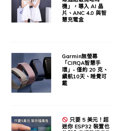
機」，導入 AI 晶
片、ANC 4.0 與智
慧充電盒
Garmin無螢幕
「CIRQA智慧手
環」- 僅約 20 克、
續航10天、睡覺可
戴
只要 5 美元！超
迷你 ESP32 裝置也