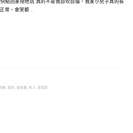
快點回家陪他玩 真的不是我自吹自擂，我家小兒子真的長
，會哭都 ...
影機
,
監控
,
監視器
,
老人
,
雲監控