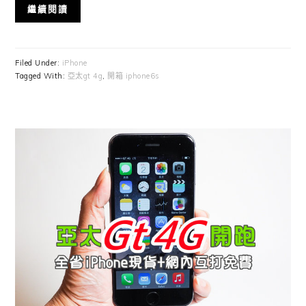
繼續閱讀
Filed Under:
iPhone
Tagged With:
亞太gt 4g
,
開箱 iphone6s