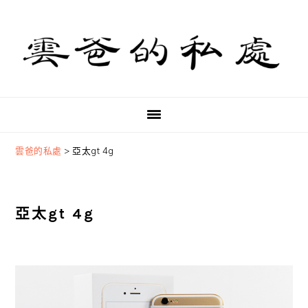
Skip
Skip
Skip
to
to
to
primary
main
primary
navigation
content
sidebar
雲爸的私處
>
亞太gt 4g
亞太gt 4g