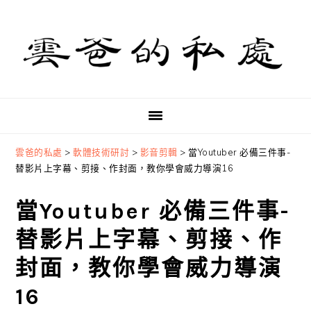
Skip
Skip
Skip
to
to
to
primary
main
primary
navigation
content
sidebar
雲爸的私處
>
軟體技術研討
>
影音剪輯
>
當Youtuber 必備三件事-
替影片上字幕、剪接、作封面，教你學會威力導演16
當Youtuber 必備三件事-
替影片上字幕、剪接、作
封面，教你學會威力導演
16