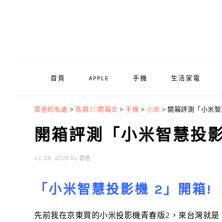
Skip
Skip
Skip
to
to
to
primary
main
primary
navigation
content
sidebar
首頁
APPLE
手機
生活家電
雲爸的私處
>
各類3C開箱文
>
手機
>
小米
>
開箱評測「小米智
開箱評測「小米智慧投影
11 04, 2020
by
雲爸
「小米智慧投影機 2」開箱!
先前我在京東買的小米投影機青春版2，來台灣就是