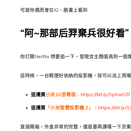
可是你偶而會在IG、臉書上看到
“阿~那部后羿棄兵很好看”
你打開Netflix 想要追一下，發現女主顏值高到
這時候，一台輕便好收納的投影機，就可以派上用
這邊買
小米10至尊版：
https://bit.ly/3p4wOZl
這邊買
「小米智慧投影機 2」
：
https://bit.ly
直接開箱，外盒非常的完整，還是要再讚嘆一下京