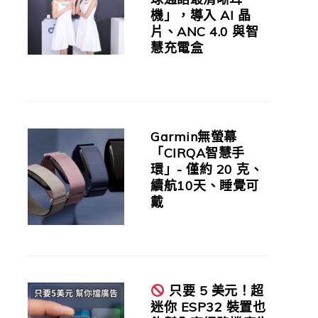
機」，導入 AI 晶
片、ANC 4.0 與智
慧充電盒
Garmin無螢幕
「CIRQA智慧手
環」- 僅約 20 克、
續航10天、睡覺可
戴
只要 5 美元！超
迷你 ESP32 裝置也