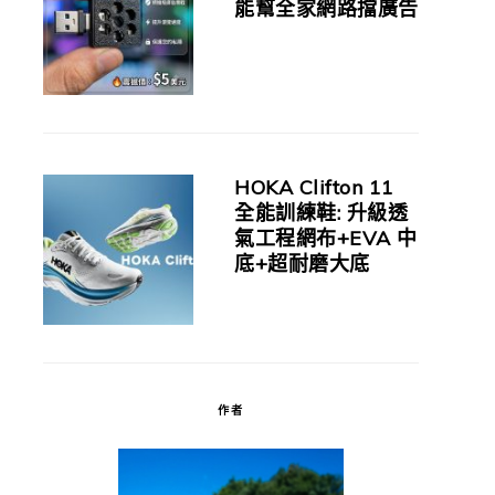
能幫全家網路擋廣告
HOKA Clifton 11
全能訓練鞋: 升級透
氣工程網布+EVA 中
底+超耐磨大底
作者