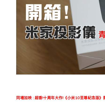
同場加映 : 超香!十周年大作!《小米10至尊紀念版