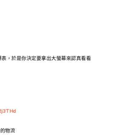
一個爆表，於是你決定要拿出大螢幕來認真看看
場
/32j3THd
東的物流