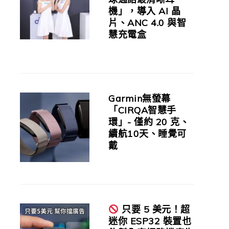
機」，導入 AI 晶
片、ANC 4.0 與智
慧充電盒
Garmin無螢幕
「CIRQA智慧手
環」- 僅約 20 克、
續航10天、睡覺可
戴
只要 5 美元！超
迷你 ESP32 裝置也