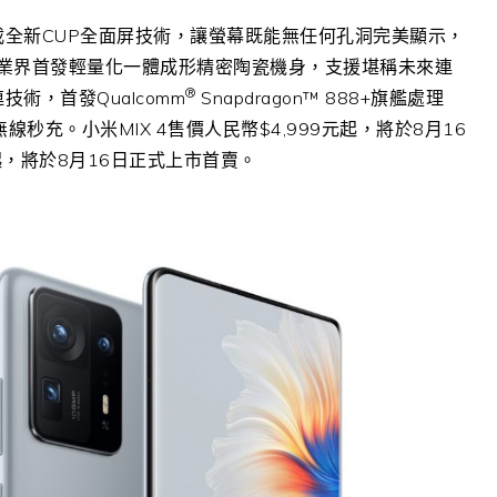
載全新
CUP
全面屏技術，讓螢幕既能無任何孔洞完美顯示，
業界首發輕量化一體成形精密陶瓷機身，支援堪稱未來連
®
連技術，
首發
Qualcomm
Snapdragon™ 888+
旗艦
處理
無線秒充。小米
MIX 4
售價人民幣
$4,999
元起，將於
8
月
16
元起，將於8月16日正式上市首賣。