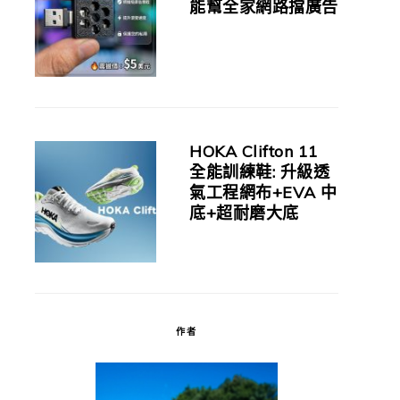
能幫全家網路擋廣告
HOKA Clifton 11
全能訓練鞋: 升級透
氣工程網布+EVA 中
底+超耐磨大底
作者