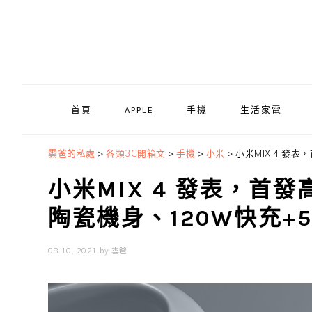
Skip
Skip
Skip
to
to
to
primary
main
primary
navigation
content
sidebar
首頁
APPLE
手機
生活家電
雲爸的私處
>
各類3C開箱文
>
手機
>
小米
>
小米MIX 4 發
小米MIX 4 發表，首發
陶瓷機身、120W快充+
08 10, 2021
by
雲爸