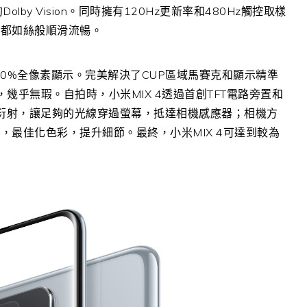
y Vision。同時擁有120Hz更新率和480Hz觸控取樣
碰都如絲般順滑流暢。
00%全像素顯示。完美解決了CUP區域馬賽克和顯示精準
，幾乎無瑕。自拍時，小米MIX 4透過首創TFT電路旁置和
線衍射，讓足夠的光線穿過螢幕，抵達相機感應器；相機方
最佳化色彩，提升細節。最終，小米MIX 4可達到較為