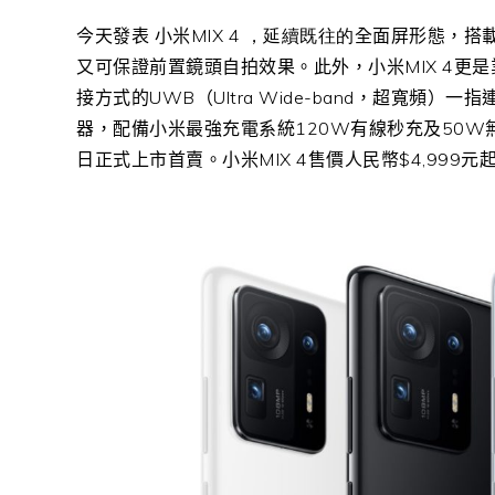
今天發表 小米
MIX 4 ，延續既往的
全面屏形態，搭
又可保證前置鏡頭自拍效果。此外，小米
MIX 4
更是
接方式的
UWB
（
Ultra Wide-band
，超寬頻）一指
器，配備小米最強充電系統
120W
有線秒充及
50W
日正式上市首賣。
小米MIX 4售價人民幣$4,999