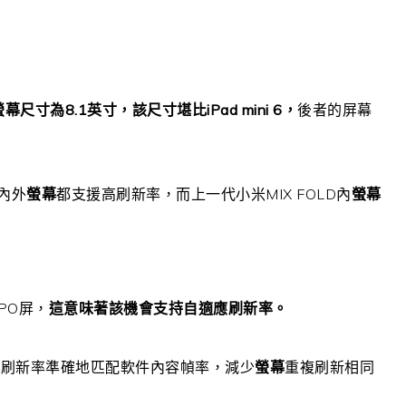
2 螢幕尺寸為8.1英寸，
該尺寸堪比iPad mini 6，
後者的屏幕
內外
螢幕
都支援高刷新率，而上一代小米MIX FOLD內
螢幕
PO屏，
這意味著該機會支持自適應刷新率。
幕
刷新率準確地匹配軟件內容幀率，減少
螢幕
重複刷新相同