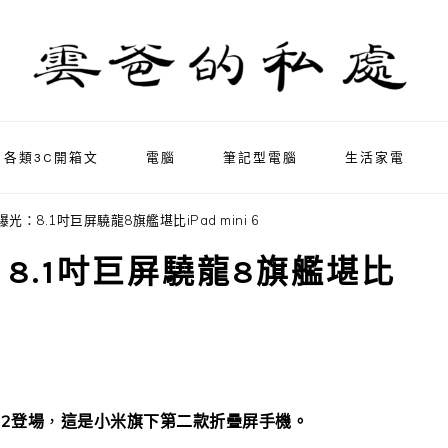
各類3C開箱文
電腦
筆記型電腦
生活家電
2 曝光：8.1吋巨屏驍龍8旗艦堪比iPad mini 6
光：8.1吋巨屏驍龍8旗艦堪比
Q2登場
，
這是小米旗下第二款折疊屏手機。