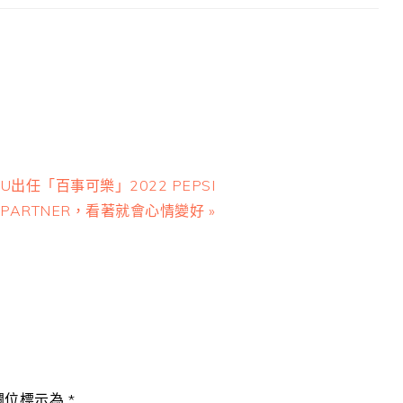
Next
IU出任「百事可樂」2022 PEPSI
Post:
PARTNER，看著就會心情變好 »
欄位標示為
*