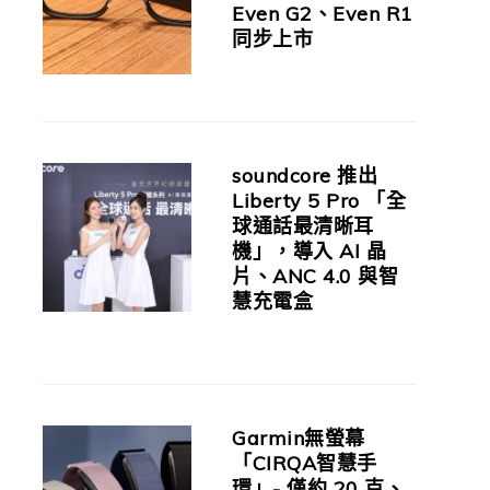
Even G2、Even R1
同步上市
soundcore 推出
Liberty 5 Pro 「全
球通話最清晰耳
機」，導入 AI 晶
片、ANC 4.0 與智
慧充電盒
Garmin無螢幕
「CIRQA智慧手
環」- 僅約 20 克、