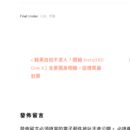
Filed Under:
小米
,
手機
Previous
« 騎乘自拍不求人！開箱 Insta360
Post:
One X2 全景隨身相機，這樣買最
划算
Reader
Interactions
發佈留言
發佈留言必須填寫的電子郵件地址不會公開。
必填