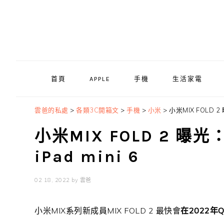
Skip
Skip
Skip
to
to
to
primary
main
primary
navigation
content
sidebar
首頁
APPLE
手機
生活家電
雲爸的私處
>
各類3C開箱文
>
手機
>
小米
>
小米MIX FOLD 
小米MIX FOLD 2 曝
iPad mini 6
02 18, 2022
by
雲爸
小米MIX系列新成員MIX FOLD 2 最快會
在2022年