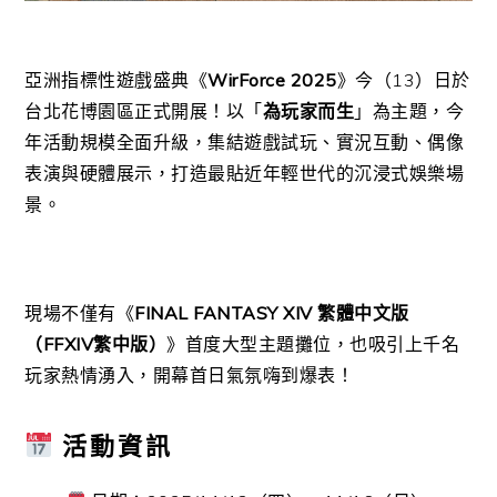
亞洲指標性遊戲盛典《
WirForce 2025
》今（13）日於
台北花博園區正式開展！以「
為玩家而生
」為主題，今
年活動規模全面升級，集結遊戲試玩、實況互動、偶像
表演與硬體展示，打造最貼近年輕世代的沉浸式娛樂場
景。
現場不僅有《
FINAL FANTASY XIV 繁體中文版
（FFXIV繁中版）
》首度大型主題攤位，也吸引上千名
玩家熱情湧入，開幕首日氣氛嗨到爆表！
活動資訊