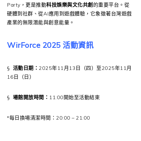
Party，更是推動
科技娛樂與文化共創
的重要平台。從
硬體到社群、從AI應用到遊戲體驗，它象徵著台灣遊戲
產業的無限潛能與創意能量。
WirForce 2025
活動資訊
§
活動日期：
2025
年
11
月
13
日（四）至
2025
年
11
月
16
日（日）
§
場館開放時間：
11:00
開始至活動結束
*
每日換場清潔時間：
20:00 – 21:00