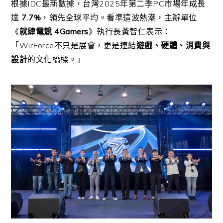
根據IDC最新數據，台灣2025年第二季PC市場年成長
達
7.7%
，領先全球平均。看準這波熱潮，主辦單位
《
就肆電競 4Gamers
》執行長黃智仁表示：
「WirForce不只是展會，更是連結
遊戲、硬體、消費與
設計
的文化橋樑。」