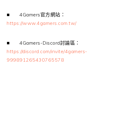
■
4Gamers
官方網站：
https://www.4gamers.com.tw/
■
4Gamers-Discord
討論區：
https://discord.com/invite/4gamers-
999891265430765578