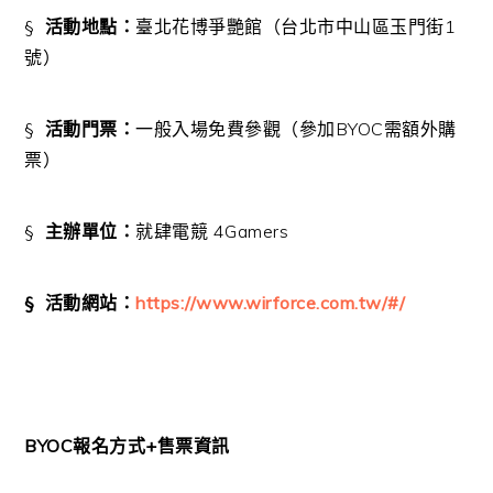
§
活動地點：
臺北花博爭艷館（台北市中山區玉門街
1
號）
§
活動門票：
一般入場免費參觀（參加
BYOC
需額外購
票）
§
主辦單位：
就肆電競
4Gamers
§
活動網站：
https://www.wirforce.com.tw/#/
BYOC
報名方式
+
售票資訊