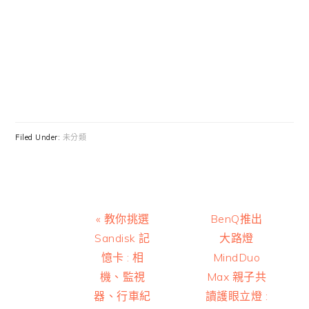
Filed Under:
未分類
Previous
Next
« 教你挑選
BenQ推出
Post:
Post:
Sandisk 記
大路燈
憶卡 : 相
MindDuo
機、監視
Max 親子共
器、行車紀
讀護眼立燈 :