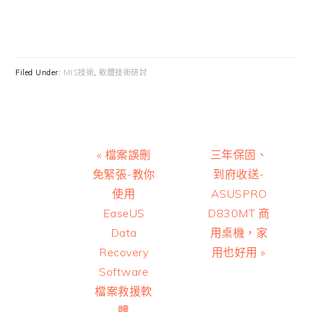
Filed Under:
MIS技術
,
軟體技術研討
Previous
Next
« 檔案誤刪
三年保固、
Post:
Post:
免緊張-教你
到府收送-
使用
ASUSPRO
EaseUS
D830MT 商
Data
用桌機，家
Recovery
用也好用 »
Software
檔案救援軟
體