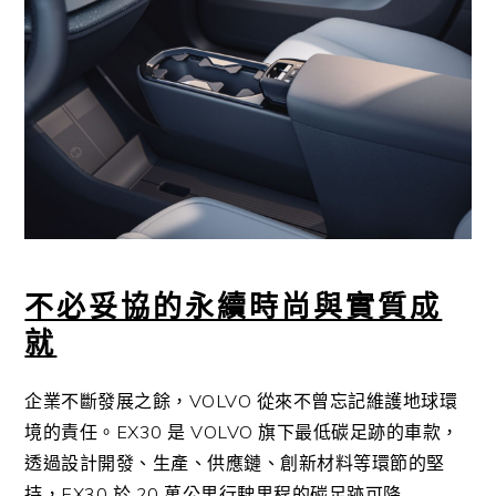
不必妥協的永續時尚與實質成
就
企業不斷發展之餘，
VOLVO
從來不曾忘記維護地球環
境的責任。
EX30
是
VOLVO
旗下最低碳足跡的車款，
透過設計開發、生產、供應鏈、創新材料等環節的堅
持，
EX30
於
20
萬公里行駛里程的碳足跡可降