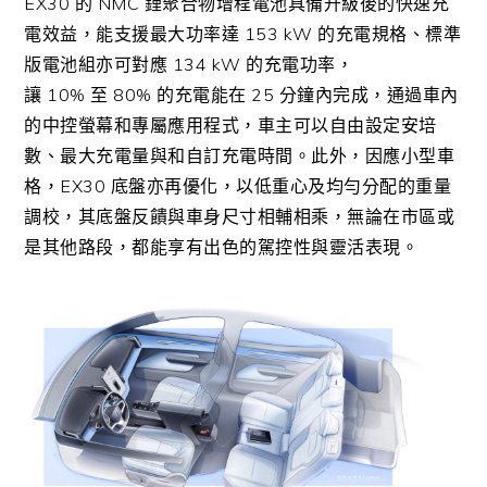
EX30
的
NMC
鋰聚合物增程電池具備升級後的快速充
電效益，能支援最大功率達
153 kW
的充電規格、標準
版電池組亦可對應
134 kW
的充電功率，
讓
10%
至
80%
的充電能在
25
分鐘內完成，通過車內
的中控螢幕和專屬應用程式，車主可以自由設定安培
數、最大充電量與和自訂充電時間。此外，因應小型車
格，
EX30
底盤亦再優化，以低重心及均勻分配的重量
調校，其底盤反饋與車身尺寸相輔相乘，無論在市區或
是其他路段，都能享有出色的駕控性與靈活表現。