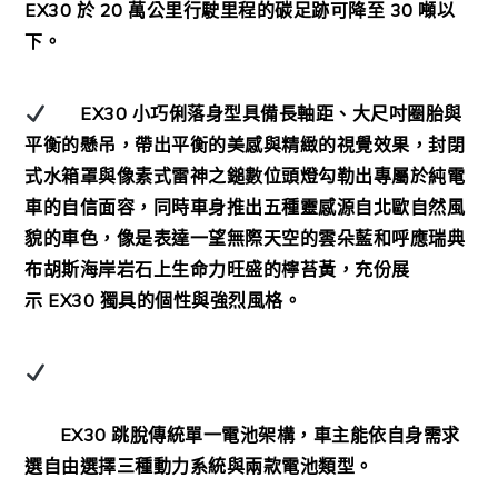
EX30
於
20
萬公里行駛里程的碳足跡可降至
30
噸以
下。
EX30
小巧俐落身型具備長軸距、大尺吋圈胎與
平衡的懸吊，帶出平衡的美感與精緻的視覺效果，封閉
式水箱罩與像素式雷神之鎚數位頭燈勾勒出專屬於純電
車的自信面容，同時車身推出五種靈感源自北歐自然風
貌的車色，像是表達一望無際天空的雲朵藍和呼應瑞典
布胡斯海岸岩石上生命力旺盛的檸苔黃，充份展
示
EX30
獨具的個性與強烈風格。
EX30
跳脫傳統單一電池架構，車主能依自身需求
選自由選擇三種動力系統與兩款電池類型。