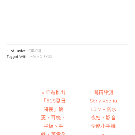
Filed Under:
汽車相關
Tagged With:
VOLVO EX30
Previous
Next
« 華為推出
開箱評測
Post:
Post:
「618夏日
Sony Xperia
特搜」優
10 V – 防水
惠，耳機、
夜拍、影音
平板、手
全能小手機
錶、筆電全
»