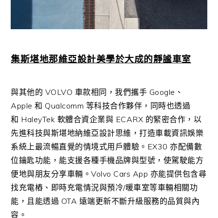
集斯堪地那維亞設計美學於大成的靜謐車室
與其他的
VOLVO
車款相同，我們攜手
Google
、
Apple
和
Qualcomm
等科技合作夥伴，同時也透過
和
HaleyTek
軟體合資企業與
ECARX
的緊密合作，以
先進科技與斯堪地納維亞設計思維，打造車載資訊娛樂
系統上最流暢直覺的情境式用戶體驗。
EX30
亦配備數
位鑰匙功能，能支援各種手機品牌與型號，使駕駛能方
便地與朋友分享車輛。
Volvo Cars App
亦能提供包含尋
找充電樁、即時充電情況與預冷
/
暖車室等車輛相關功
能，且能透過
OTA
遠端更新不斷升級服務的品質與內
容。