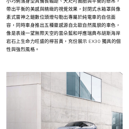
小巧俐落身型具備長軸距、大尺吋圈胎與平衡的懸吊，
帶出平衡的美感與精緻的視覺效果，封閉式水箱罩與像
素式雷神之鎚數位頭燈勾勒出專屬於純電車的自信面
容，同時車身推出五種靈感源自北歐自然風貌的車色，
像是表達一望無際天空的雲朵藍和呼應瑞典布胡斯海岸
岩石上生命力旺盛的檸苔黃，充份展示
EX30
獨具的個
性與強烈風格。