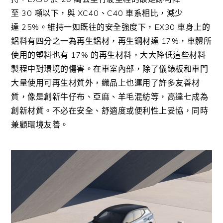
至
30
噸以下，與
XC40
、
C40
車系相比，減少
達
25%
。維持一如既往的安全強度下，
EX30
車身上的
鋁料有四分之一為再生鋁材，再生鋼材達
17%
，車體所
使用的塑料也有
17%
的再生材料，大大降低這些材料
製程中對環境的傷害。在車室內部，除了儀錶板和車門
大量使用可再生材質外，織品上也運用了許多友善材
質，像是創新牛仔布、亞麻、羊毛混紡等，高達七成為
創新材質。不必在安全、舒適度或便利性上妥協，同時
兼顧環境友善。