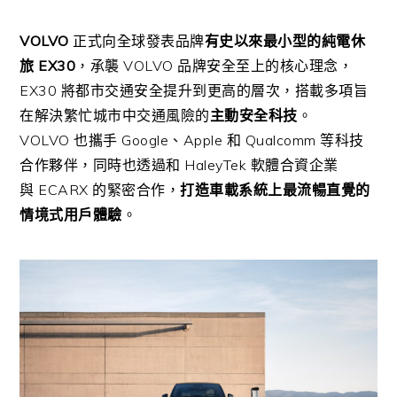
VOLVO
正式向全球發表品牌
有史以來最小型的純電休
旅
EX30
，承襲
VOLVO
品牌安全至上的核心理念，
EX30
將都市交通安全提升到更高的層次，搭載多項旨
在解決繁忙城市中交通風險的
主動安全科技
。
VOLVO
也攜手
Google
、
Apple
和
Qualcomm
等科技
合作夥伴，同時也透過和
HaleyTek
軟體合資企業
與
ECARX
的緊密合作，
打造車載系統上最流暢直覺的
情境式用戶體驗
。