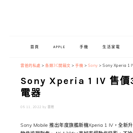
Skip
Skip
Skip
to
to
to
primary
main
primary
navigation
content
sidebar
首頁
APPLE
手機
生活家電
雲爸的私處
>
各類3C開箱文
>
手機
>
Sony
>
Sony Xperia
Sony Xperia 1 I
電器
05 11, 2022
by
雲爸
Sony Mobile
推出年度旗艦新機
Xperia 1 IV
，全新升