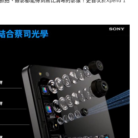
論抓拍、錄影都能得到無比清晰的影像！更首次於Xperia 1