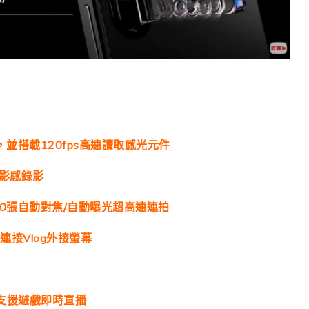
，並搭載120fps高速讀取感光元件
電影感錄影
0張自動對焦/自動曝光超高速連拍
可連接Vlog外接螢幕
器，支援遊戲即時直播