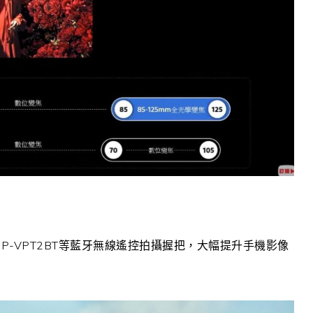
GP-VPT2BT等藍牙無線遙控拍攝握把，大幅提升手機影像