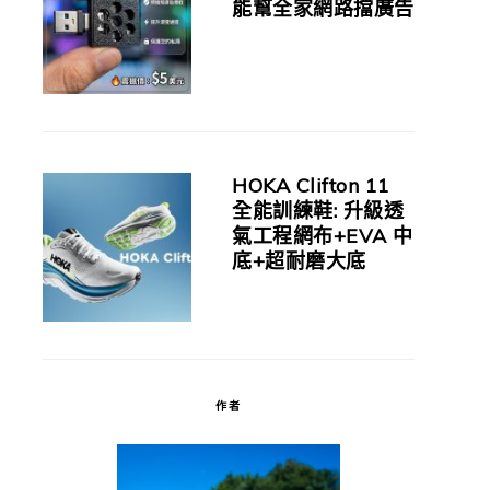
能幫全家網路擋廣告
HOKA Clifton 11
全能訓練鞋: 升級透
氣工程網布+EVA 中
底+超耐磨大底
作者