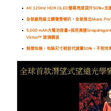
4K 120Hz HDR OLED螢幕亮度提升50%+
全新劇院級立體聲雙喇叭，全新推出Music Pr
5,000 mAh大電池容量+採用高通Snapdragon® 8
Victus™ 玻璃鏡面
無塑包裝，包裝尺寸較前代減量50%，不附充