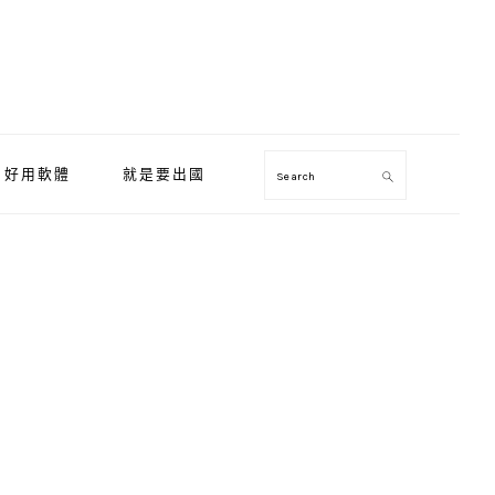
好用軟體
就是要出國
Search
Primary
Sidebar