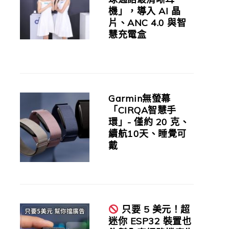
機」，導入 AI 晶
片、ANC 4.0 與智
慧充電盒
Garmin無螢幕
「CIRQA智慧手
環」- 僅約 20 克、
續航10天、睡覺可
戴
只要 5 美元！超
迷你 ESP32 裝置也