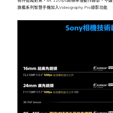
物件追蹤對焦、4K 120fps高幀率慢動作錄影，不
旗艦系列智慧手機加入Videography Pro錄影功能