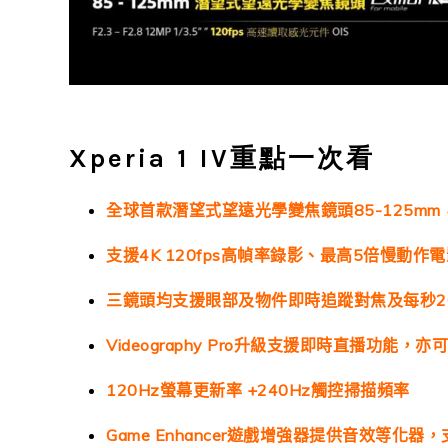
Xperia 1 IV重點一次看
全球首款潛望式望遠光學變焦鏡頭85-125mm
支援4K 120fps高幀率錄影、最高5倍慢動作
三鏡頭均支援眼部及物件即時追蹤對焦及每秒2
Videography Pro升級支援即時直播功能，亦
120Hz螢幕更新率 +240Hz觸控掃描頻率
Game Enhancer遊戲增強器提供音效等化