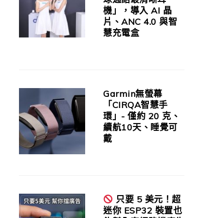
機」，導入 AI 晶
片、ANC 4.0 與智
慧充電盒
Garmin無螢幕
「CIRQA智慧手
環」- 僅約 20 克、
續航10天、睡覺可
戴
只要 5 美元！超
迷你 ESP32 裝置也