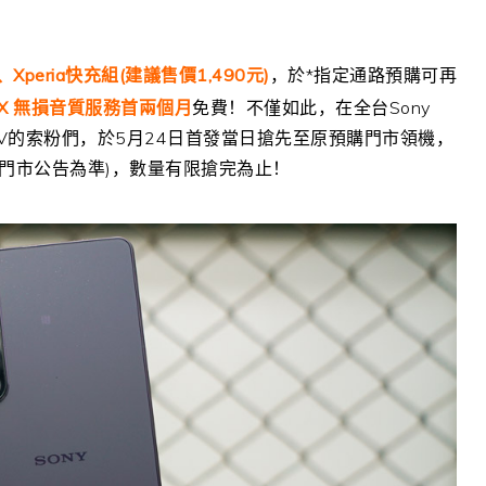
、
Xperia
快充組
(
建議售價
1,490
元
)
，於
*
指定通路預購可再
X
無損音質服務首兩個月
免費！不僅如此，在全台
Sony
V
的索粉們，於
5
月
24
日首發當日搶先至原預購門市領機，
門市公告為準
)
，數量有限搶完為止！