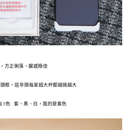
典好看，方正俐落、握感極佳
鏡頭框，這年頭每家超大杯都越搞越大
V 共有3色 : 紫、黑、白，我的是紫色