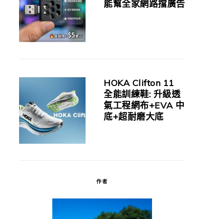
能幫全家網路擋廣告
HOKA Clifton 11
全能訓練鞋: 升級透
氣工程網布+EVA 中
底+超耐磨大底
作者