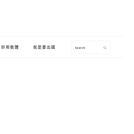
好用軟體
就是要出國
Search
Primary
Sidebar