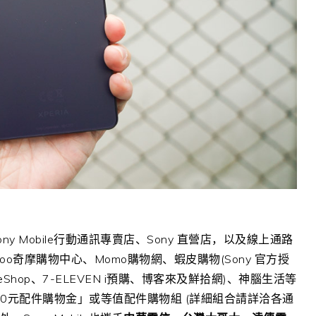
ony Mobile
行動通訊專賣店、
Sony
直營店，以及線上通路
oo
奇摩購物中心、
Momo
購物網、蝦皮購物
(Sony
官方授
eShop
、
7-ELEVEN i
預購、博客來及鮮拾網
)
、神腦生活等
0
元配件購物金」或等值配件購物組
(
詳細組合請詳洽各通