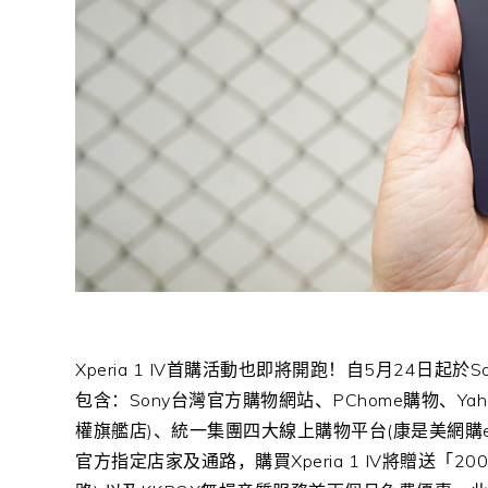
Xperia 1 IV
首購活動也即將開跑！自
5
月
24
日起於
S
包含：
Sony
台灣官方購物網站、
PChome
購物、
Yah
權旗艦店
)
、統一集團四大線上購物平台
(
康是美網購
官方指定店家及通路，購買
Xperia 1 IV
將贈送「
200