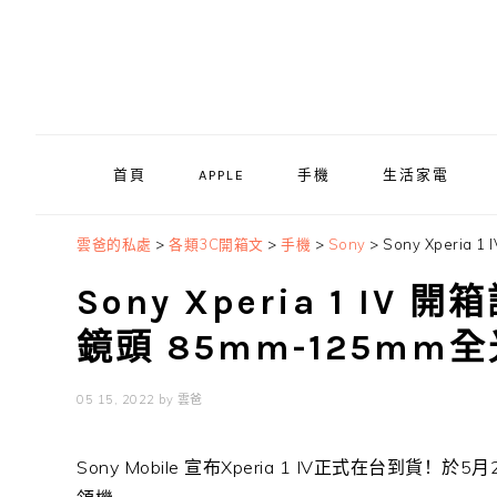
Skip
Skip
Skip
to
to
to
primary
main
primary
navigation
content
sidebar
首頁
APPLE
手機
生活家電
雲爸的私處
>
各類3C開箱文
>
手機
>
Sony
>
Sony Xperi
Sony Xperia 1 
鏡頭 85mm-125mm
05 15, 2022
by
雲爸
Sony Mobile
宣布
Xperia 1 IV
正式在台到貨！於
5
月