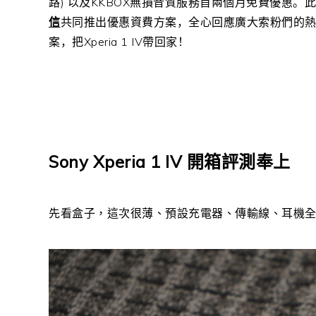
路
)
以及
KKBOX
無損音質服務首兩個月免費優惠。此
信
共同推出優惠資費方案，全心回應廣大索粉們的
案，把
Xperia 1 IV
帶回家！
Sony Xperia 1 IV 開箱評測奉上
先看盒子，這次很薄、預設充電器、傳輸線、耳機