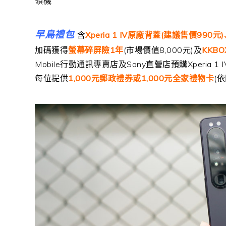
領機
早鳥禮包
含
Xperia 1 IV
原廠背蓋
(
建議售價
990
元
)
加碼獲得
螢幕碎屏險
1
年
(
市場價值
8,000
元
)
及
KKBO
Mobile
行動通訊專賣店及
Sony
直營店預購
Xperia 1 I
每位提供
1,000
元郵政禮券或
1,000
元全家禮物卡
(
依