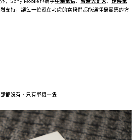
外，
Sony Mobile
也攜手
中華電信
、
台灣大哥大
、
遠傳電
熱烈支持，讓每一位還在考慮的索粉們都能選擇最實惠的方
全部都沒有，只有單機一隻