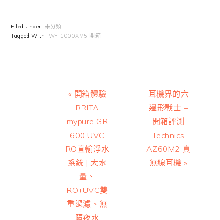
Filed Under:
未分類
Tagged With:
WF-1000XM5 開箱
Previous
Next
« 開箱體驗
耳機界的六
Post:
Post:
BRITA
邊形戰士 –
mypure GR
開箱評測
600 UVC
Technics
RO直輸淨水
AZ60M2 真
系統 | 大水
無線耳機 »
量、
RO+UVC雙
重過濾、無
隔夜水