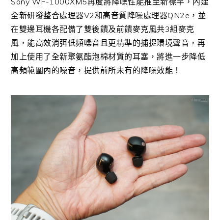
Sony WF-1000XM5再度將降噪性能推至新標竿，內建
全新研發整合處理器V2和高音質降噪處理器QN2e，並
在雙邊耳機各配備了雙後饋及前饋麥克風共3組麥克
風，能高效消弭低頻噪音且更精準的捕捉環境聲音，再
加上使用了全新聚氨酯泡棉材質的耳塞，將進一步降低
高頻範圍內的噪音，提供前所未有的降噪效能！