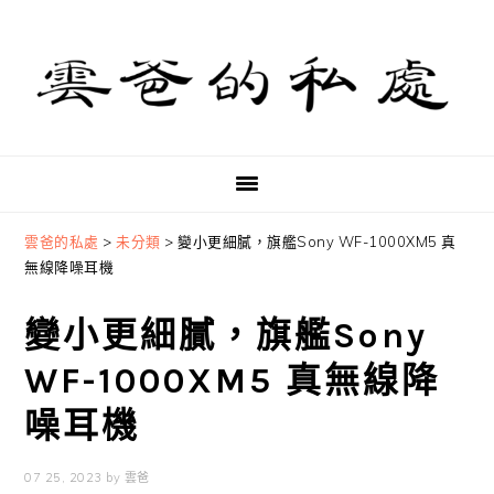
Skip
Skip
Skip
to
to
to
primary
main
primary
navigation
content
sidebar
雲爸的私處
>
未分類
>
變小更細膩，旗艦Sony WF-1000XM5 真
無線降噪耳機
變小更細膩，旗艦Sony
WF-1000XM5 真無線降
噪耳機
07 25, 2023
by
雲爸