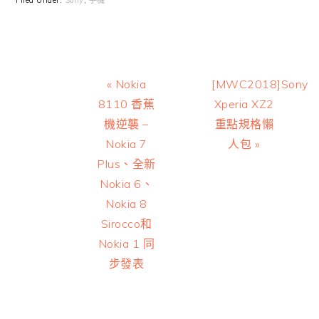
Previous
Next
« Nokia
[MWC2018]Sony
Post:
Post:
8110 香蕉
Xperia XZ2
機逆襲 –
重點規格懶
Nokia 7
人包 »
Plus、全新
Nokia 6、
Nokia 8
Sirocco和
Nokia 1 同
步發表
Reader