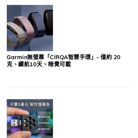
Garmin無螢幕「CIRQA智慧手環」- 僅約 20
克、續航10天、睡覺可戴