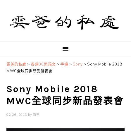
Skip
Skip
Skip
to
to
to
primary
main
primary
navigation
content
sidebar
雲爸的私處
>
各類3C開箱文
>
手機
>
Sony
>
Sony Mobile 2018
MWC全球同步新品發表會
Sony Mobile 2018
MWC全球同步新品發表會
02 26, 2018
by
雲爸