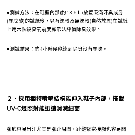
●測試方法：在鞋櫃內部(約13.6Ｌ)放置吸滿汗臭成分
(異戊酸)的試紙後，以有運轉及無運轉(自然放置)在試紙
上用六階段臭氧前度顯示法評價除臭效果。
■測試結果：約4小時候能達到除臭沒有異味。
２．採用獨特噴嘴結構能伸入鞋子內部，搭載
UV-C燈照射能迅速消滅細菌
腳底容易出汗尤其是腳趾周圍，趾縫緊密接觸也容易悶