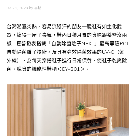
03 23, 2023
by
雲爸
台灣潮濕炎熱，容易流腳汗的朋友一脫鞋有如生化武
器，搞得一屋子毒氣，鞋內日積月累的臭味跟養盬沒兩
樣~ 夏普發表搭載「自動除菌離子NEXT」最高等級PCI
自動除菌離子技術，及具有強效除菌效果的UV-C（紫
外線），為每天穿搭鞋子進行日常保養，使鞋子乾爽除
菌・脫臭的機能性鞋櫃＜DY-B01＞。