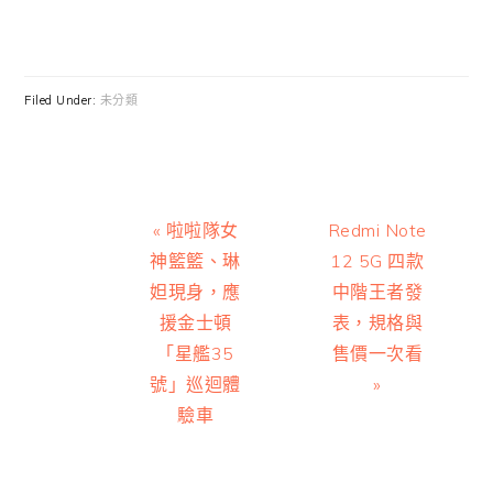
Filed Under:
未分類
Previous
Next
« 啦啦隊女
Redmi Note
Post:
Post:
神籃籃、琳
12 5G 四款
妲現身，應
中階王者發
援金士頓
表，規格與
「星艦35
售價一次看
號」巡迴體
»
驗車
Reader