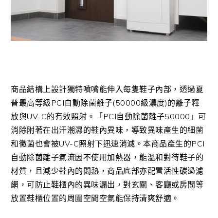
商品結構上設計獨特噴嘴能伸入每隻鞋子內部，透過夏
普最高等級PCI自動除菌離子(50000級濃度)的離子釋
放與UV-C的有效照射。「PCI自動除菌離子50000」可
消除附著在出汗潮濕的鞋內異味，導致異味產生的細菌
和黴菌也會被UV-C照射下迅速消滅。本商品產生的PCI
自動除菌離子氣流因不使用加熱器，能溫和對待鞋子的
材質，且減少鞋內的悶熱，商品底部亦配置活性碳過濾
網，可防止鞋櫃內的異味漏出，對玄關、客廳或房間等
放置鞋櫃位置的周圍空間空氣能保持清爽舒適。