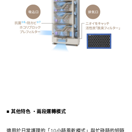
■ 其他特色 ・兩段運轉模式
適用於日常護理的「10小時風乾模式」與忙碌時的短時