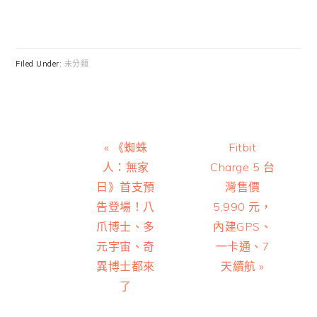
Filed Under:
未分類
Previous
Next
« 《蜘蛛
Fitbit
Post:
Post:
人：無家
Charge 5 台
日》首支預
灣售價
告登場！八
5,990 元，
爪博士、多
內建GPS、
元宇宙、奇
一卡通、7
異博士都來
天續航 »
了