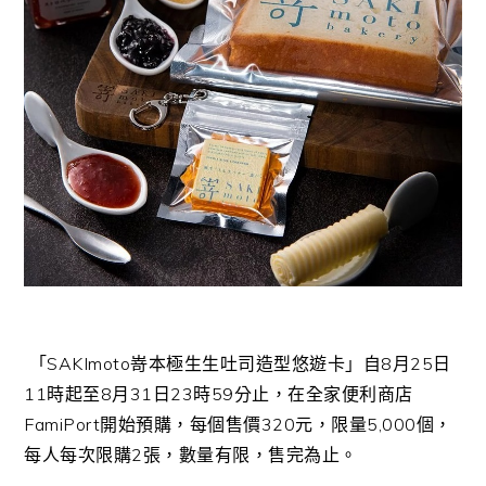
「
SAKImoto
嵜本極生生吐司造型悠遊卡」自
8
月
25
日
11
時起至
8
月
31
日
23
時
59
分止，在全家便利商店
FamiPort
開始預購，每個售價
320
元，限量
5,000
個，
每人每次限購
2
張，數量有限，售完為止。