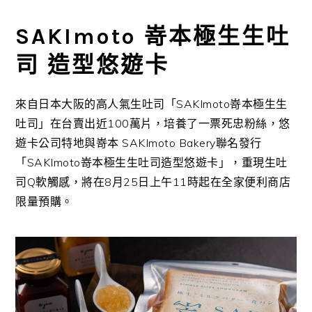
SAKImoto 嵜本極生生吐
司 造型悠遊卡
來自日本大阪的高人氣生吐司「
SAKImoto
嵜本極生生
吐司」在台賣出近
100
萬片，培養了一票死忠粉絲，悠
遊卡公司特地與嵜本
SAKImoto Bakery
聯名發行
「
SAKImoto
嵜本極生生吐司造型悠遊卡」，重現生吐
司
Q
軟觸感，將在
8
月
25
日上午
11
時起在全家便利商店
限量預購。