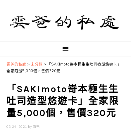
Skip
Skip
Skip
to
to
to
primary
main
primary
navigation
content
sidebar
雲爸的私處
>
未分類
>
「SAKImoto嵜本極生生吐司造型悠遊卡」
全家限量5,000個，售價320元
「SAKImoto嵜本極生生
吐司造型悠遊卡」全家限
量5,000個，售價320元
08 24, 2021
by
雲爸