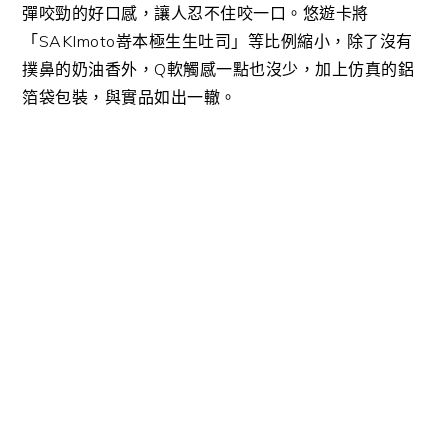
彈咬勁的好口感，讓人忍不住咬一口。悠遊卡將
「
SAKImoto
嵜本極生生吐司」等比例縮小，除了沒有
撲鼻的奶油香外，
Q
軟觸感一點也沒少，加上仿真的鋁
箔袋包裝，與實品如出一轍。