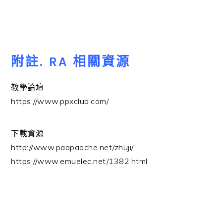
附註. RA 相關資源
教學論壇
https://www.ppxclub.com/
下載資源
http://www.paopaoche.net/zhuji/
https://www.emuelec.net/1382.html