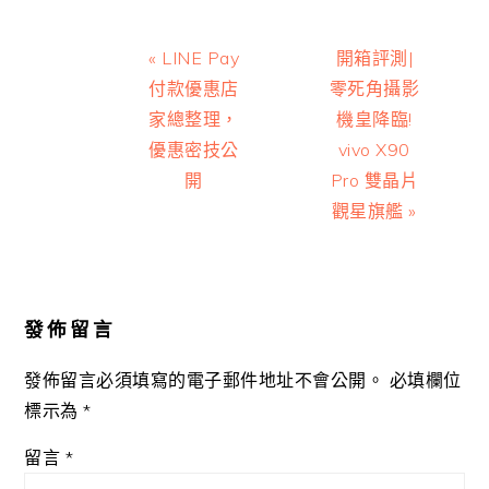
Previous
Next
« LINE Pay
開箱評測|
Post:
Post:
付款優惠店
零死角攝影
家總整理，
機皇降臨!
優惠密技公
vivo X90
開
Pro 雙晶片
觀星旗艦 »
Reader
Interactions
發佈留言
發佈留言必須填寫的電子郵件地址不會公開。
必填欄位
標示為
*
留言
*