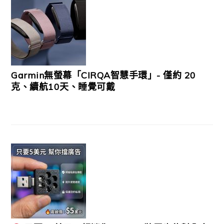
Garmin無螢幕「CIRQA智慧手環」- 僅約 20
克、續航10天、睡覺可戴