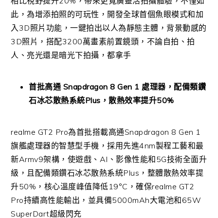
相比視野提升
20%
，帶來
更寬廣靈活拍攝體驗，不僅如
此，為增添拍照的可玩性，
開發全球首個魚眼模式和加
入
3D
照片功能，
一鍵拍出以人為靜態主體，背景動感的
3D
照片，搭配
3200
萬畫
素前置鏡頭，不論自拍、拍
人、亮光還是暗光下拍攝，都拿手
首批高通
Snapdragon 8 Gen 1
處理器，配備類鑽
石冰芯散熱系統
Plus
，散熱效率提升
50%
realme GT2 Pro
為首批搭載高通
Snapdragon 8 Gen 1
旗艦處理器的智慧型手機，採用先進
4nm
製程工藝和最
新
Arm
v9
架構，使遊戲、
AI
、影像性能和
5G
技術全面升
級，且配備類鑽石冰
芯散熱系統
Plus
，整體散熱效率提
升
50%
，核心溫度峰值降低
19°C
，確保
realme GT2
Pro
持續高性能輸出，並具備
5000mAh
大電池和
65W
SuperDart
超級閃充