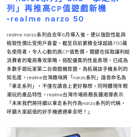
列」再推高CP值遊戲新機
‐realme narzo 50
realme narzo
系列自去年
6
月導入後，
便以強勁性能與
極致性價比受用戶喜愛，截至目前累積全球超過
70
0
萬
名使用者，令人心動的高
CP
值售價，
關鍵在採取讓利給
消費者的電商專攻策略，搭配優異的性能表現，
已成為
多數手遊玩家第二台遊戲機首選，
為拓展該手機系列的
知名度，
realme
台灣趣味將「
narzo
系列」諧音命名為
「拿走系列」，不僅在讀音上更好聯想，
同時體現年輕
潮玩的產品特性，
realme
台灣市場商務長鍾湘偉
表示
:
「未來我們將持續以拿走系列作為
narzo
系列的代稱，
呼籲大家超值的好手機通通拿走吧！」