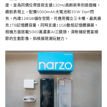
度，並為同價位帶首款支援
120Hz
高刷新率的遊戲機。
續航表現上，配備
5000mAh
大電池
和
33W Dart
閃
充，內建
128GB
儲存空間，可應用獨立三卡槽，最高擴
充
1TB
記憶體容量，同時支援
11G
B
動態記憶體擴展。
相機方面搭載
5000
萬畫素
AI
三鏡頭，清晰捕捉豐富細
節的生動影像，斜槓展現潮玩魅力。