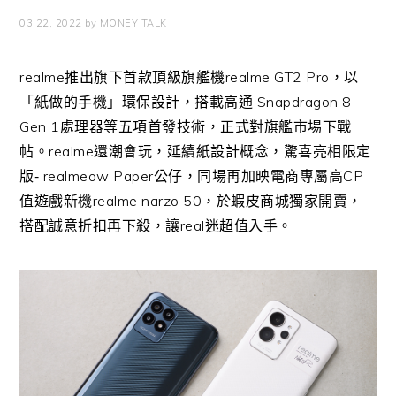
03 22, 2022
by
MONEY TALK
realme推出旗下首款頂級旗艦機
realme GT2 Pro
，以
「紙做的手機」環保設計，搭載高通
Snapdragon 8
Gen 1
處理器等五項首發技術，正式對旗艦市場下戰
帖。
realme
還潮會玩，延續紙設計概念，
驚喜亮相限定
版
‐ realmeow Paper
公仔，同場再加映電商專屬高
CP
值遊戲新機
realm
e narzo 50
，於蝦皮商城獨家開賣，
搭配誠意折扣再下殺，讓
real
迷超
值入手。