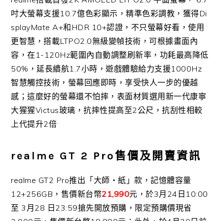
吋大螢幕支援
10.7
億色彩顯示，精準色彩調教，獲得
Di
splayMate A+
和
HDR 10+
認證，不只螢幕好看，使用
更智慧，搭載
LTPO2.0
無級
變幀技術，可根據畫面內
容，在
1-120Hz
範圍內自動調整刷新
率，功耗最高降低
50%
，延長續航
1.7
小時，遊戲體驗給力支援
1000Hz
智慧觸控技術，螢幕回應即時，
享受快人一步的優越
感；這麼好的螢幕還不怕摔，
表面材質選用新一代康寧
大猩猩
Victus
玻璃，抗摔性提高至
2
公尺，抗刮性相較
上代提升
2
倍
realme GT 2 Pro售價及開賣資訊
realme GT2 Pro
推出「大師‧紙」款，記憶體容量
12+256GB
，
售價新台幣
21,990
元，於
3
月
24
日
10:00
至
3
月
28
日
23:59
搶先開放預購，限定預購價現省