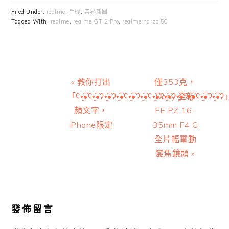
Filed Under:
realme
,
手機
,
業界新聞
Tagged With:
realme
,
realme GT 2 Pro
,
realme narzo 50
Previous
Next
« 教你打出
僅353克，
Post:
Post:
「ʕ•̫͡•ʕ•̫͡•ʔ•̫͡•ʔ•̫͡•ʕ•̫͡•ʔ•̫͡•ʕ•̫͡•ʕ•̫͡•ʔ•̫͡•ʔ•̫͡•ʕ•̫͡•ʔ•̫͡•
Sony 全新
顏文字，
FE PZ 16-
iPhone限定
35mm F4 G
全片幅電動
變焦鏡頭 »
Reader
Interactions
發佈留言