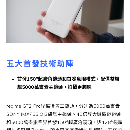
五大首發技術助陣
首發
150°
超廣角鏡頭和首發魚眼模式，配備雙旗
艦
5000
萬畫
素主鏡頭，拍攝更趣味
real
me GT2 Pro
配備後置三鏡頭，分別為
5000
萬畫素
SONY IMX766 OIS
旗艦主鏡頭、
40
倍放大顯微鏡鏡頭
和
5000
萬畫素業界首
發
150°
超廣角鏡頭，與
128°
鏡頭