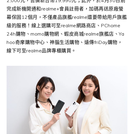
2,000
元，
售價新台幣
19,990
元；此外，於
4
月
30
日前
完成新機開通和
realme+
會員註冊者，加碼再送原廠螢
幕保固
12
個月，
不僅產品旗艦
realme
還要帶給用戶旗艦
級的服務！
線上選購可至
realme
網路商店、
PChome
24h
購物、
momo
購物網、蝦皮商城
realme
旗艦店、
Ya
hoo
奇摩購物中心、神腦生活購物、遠傳
friDay
購物，
線下可至
realme
品牌專櫃購買。