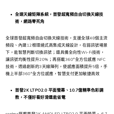
全速天線矩陣系統，首發超寬頻自由切換天線技
術，網路零死角
全球首發超寬頻自由切換天線技術，支援全球
48
個主流
頻段、
內建
12
根環繞式高集成天線設計，在弱訊號場景
下，
能智慧判斷切換訊號；還具備全向性
Wi-Fi
技術，
讓訊號均衡性提升
20%
；再搭載
360°
全方位感應
NFC
技術，透過創新的
3
天線陣列，使感應面積提升
5
倍，
手
機上半部
360°
全方位感應，智慧支付更加敏捷高效
首發
2K LTPO2.0
平面螢幕、
10.7
億精準色彩調
教，不僅好看好滑還能省電
realme
搭載首發
2K AMOLED LTPO2.0
平面螢幕，
6.7