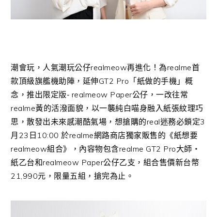
潮會玩，人氣潮玩公仔
realmeow
再進化！為
realme
首
款頂級旗艦機助陣，延伸
GT2 Pro
「紙做的手機」概
念，推出限定版
‐ realmeow Paper
公仔，一改往常
realme
黃的活潑面貌，
以一襲純白喵身融入紙張紋理巧
思，散發出未來感潮酷氣場，
想搶購的
real
迷務必鎖定
3
月
23
日
10:00
於
realme
網路商店獨家販售的《紙想要
realmeow
組合
》，內容物包含
realme GT2 Pro
大師‧
紙乙台和
realmeow Paper
公仔乙支，組合售價新台幣
21,990
元，限量五組，
搶完為止。