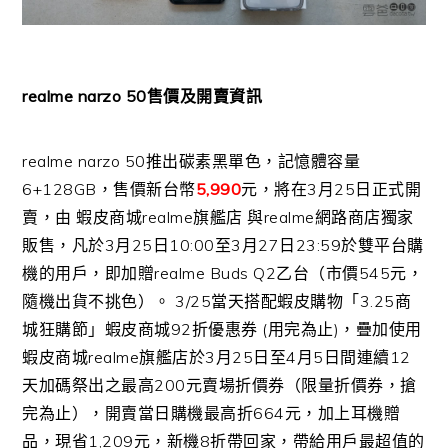
realme narzo 50
售價及開賣資訊
realme narzo 50
推出碳素黑單色，記憶體容量
6+128GB
，售價新台幣
5,
990
元，將在
3
月
25
日正式開
賣，由 蝦皮商城
realme
旗艦店 與
realme
網路商店獨家
販售，凡於
3
月
25
日
10:00
至
3
月
27
日
23:59
於雙平台購
機的用戶，即加贈
realme Buds Q2
乙台（市價
545
元，
隨機出貨不挑色）。
3/25
當天搭配蝦皮購物「
3.25
商
城狂購節」蝦皮商城
92
折
優惠券
(
用完為止
)
，疊加使用
蝦皮商城
realme
旗艦店於
3
月
25
日
至
4
月
5
日間連續
12
天加碼祭出之最高
200
元賣場折價券（
限量折價券，搶
完為止），開賣當日購機最高折
664
元，
加上耳機贈
品，現省
1,209
元，新機
8
折帶回家，
帶給用戶最超值的