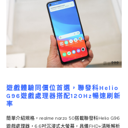
遊戲體驗同價位首選，聯發科
Helio
G96
遊戲處理器搭配
120Hz
暢速刷新
率
簡單介紹規格，
realme narzo 50
搭載聯發科
Helio G96
遊戲處理器，
6.6
吋沉浸式大螢幕，具備
FHD+
清晰解析