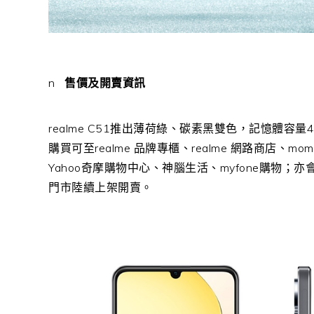
n
售價及開賣資訊
realme C51
推出薄荷綠、碳素黑雙色，記憶體容量
購買可至
realme
品牌專櫃、
realme
網路商店、
mom
Yahoo
奇摩購物中心、神腦生活、
myfone
購物；亦
門市陸續上架開賣。