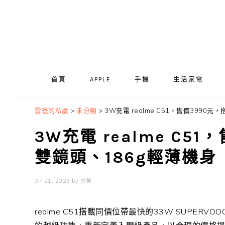
Skip
Skip
Skip
to
to
to
primary
main
primary
navigation
content
sidebar
首頁
APPLE
手機
生活家電
雲爸的私處
>
未分類
>
3W充電 realme C51，售價3990元
3W充電 realme C5
雙鏡頭、186g輕薄機身
07 21, 2023
by
雲爸
realme C51
搭載同價位帶最快的
33W SUPERVOO