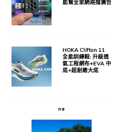
能幫全家網路擋廣告
HOKA Clifton 11
全能訓練鞋: 升級透
氣工程網布+EVA 中
底+超耐磨大底
作者