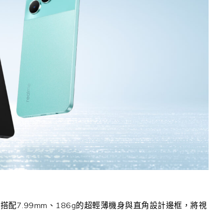
，搭配
7.99mm
、
186g
的超輕薄機身與直角設計邊框，將視