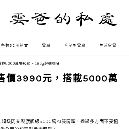
各類3C開箱文
電腦
筆記型電腦
生活家電
，搭載5000萬雙鏡頭、186g輕薄機身
1，售價3990元，搭載5000萬
C
超級閃充與旗艦級
5000
萬
AI
雙鏡頭，透過多方面不妥協