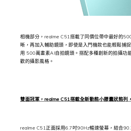
相機部分，
realme C51
搭載了同價位帶中最好的
50
晰，再加入輔助鏡頭，即使是入門機款也能輕鬆捕
用
500
萬畫素
AI
自拍鏡頭。搭配多種創新的拍攝功
歡的攝影風格。
雙面冠軍，
realme C51
搭載全新動態小膠囊狀態列
realme C51
正面採用
6.7
吋
90Hz
暢速螢幕，結合
90