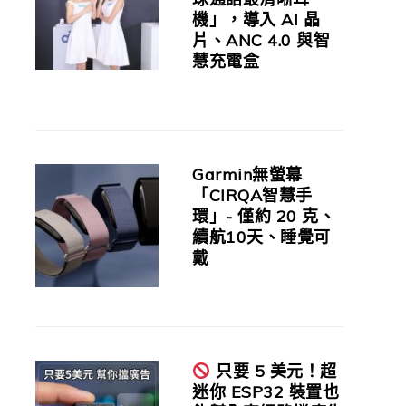
機」，導入 AI 晶
片、ANC 4.0 與智
慧充電盒
Garmin無螢幕
「CIRQA智慧手
環」- 僅約 20 克、
續航10天、睡覺可
戴
只要 5 美元！超
迷你 ESP32 裝置也