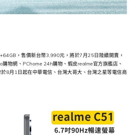
4+64GB
，售價新台幣
3,990
元，將於
7
月
25
日陸續開賣，
o
購物網、
PChome 24h
購物、蝦皮
realme
官方旗艦店、
會於
8
月
1
日起在中華電信、台灣大哥大、台灣之星等電信商