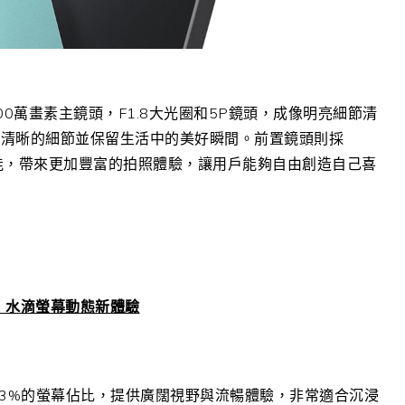
00
萬畫素主鏡頭，
F1.8
大光圈和
5P
鏡頭，成像明亮細節清
捉清晰的細節並保留生活中的美好瞬間。前置鏡頭則採
能，帶來更加豐富的拍照體驗，讓用戶能夠自由創造自己喜
，水滴螢幕動態新體驗
.3%
的螢幕佔比，提供廣闊視野與流暢體驗，非常適合沉浸