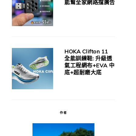
能幫全家網路擋廣告
HOKA Clifton 11
全能訓練鞋: 升級透
氣工程網布+EVA 中
底+超耐磨大底
作者