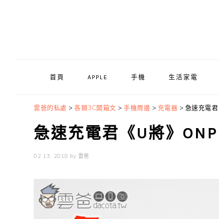
Skip
Skip
Skip
to
to
to
primary
main
primary
navigation
content
sidebar
首頁
APPLE
手機
生活家電
雲爸的私處
>
各類3C開箱文
>
手機周邊
>
充電器
>
急速充電君《
急速充電君《U將》ONPR
02 13, 2018
by
雲爸