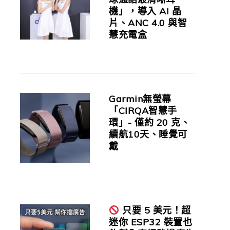
機」，導入 AI 晶
片、ANC 4.0 與智
慧充電盒
Garmin無螢幕
「CIRQA智慧手
環」- 僅約 20 克、
續航10天、睡覺可
戴
只要 5 美元！超
迷你 ESP32 裝置也