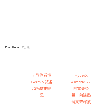
Filed Under:
未分類
Previous
Next
« 教你看懂
HyperX
Post:
Post:
Garmin 錶各
Armada 27
項指數的意
吋電競螢
思
幕，內建懸
臂支架釋放