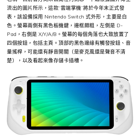
流出的圖片所示，這款“雲端掌機”將於今年末正式發
表，該設備採用 Nintendo Switch 式外形，主要是白
色。螢幕兩側有黑色板機鍵，邊框頗粗，左側是 D-
Pad，右側是 X/Y/A/B。螢幕的每個角落也大致放置了
四個按鈕，包括主頁。頂部的黑色邊緣有觸發按鈕、音
量搖桿，可能還有靜音開關（是麥克風還是聲音不清
楚），以及看起來像存儲卡插槽。