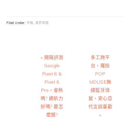
Filed Under:
手機
,
業界新聞
Previous
Next
« 開箱評測
多工跨平
Post:
Post:
Google
台，羅技
Pixel 6 &
POP
Pixel 6
MOUSE無
Pro，會熱
線藍牙滑
嗎? 續航力
鼠，安心亞
好嗎? 要怎
代言說喜歡
麼選?
»