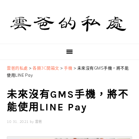
Skip
Skip
Skip
to
to
to
primary
main
primary
navigation
content
sidebar
雲爸的私處
>
各類3C開箱文
>
手機
>
未來沒有GMS手機，將不能
使用LINE Pay
未來沒有GMS手機，將不
能使用LINE Pay
10 31, 2021
by
雲爸