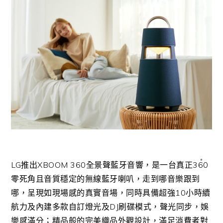
LG
推出
XBOOM 360
全景聲藍牙音響，是一台真正
360
〫
零死角且音質穩定的無線藍牙喇叭，走到哪音樂跟到
哪，呈現如現場感的真實音場，同時具備超強
10
小時續
航力及內建多款自訂燈光及
DJ
刷碟模式，聲光同步，娛
樂感滿分；精品般的完美織品外觀設計，滿足消費者對