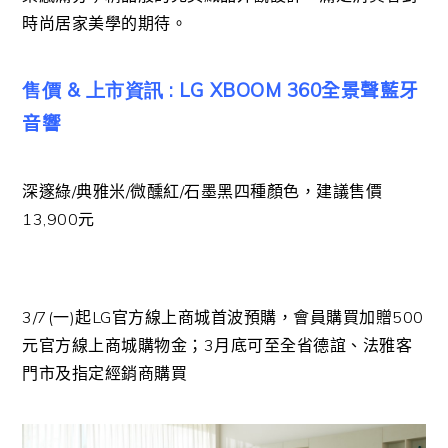
時尚居家美學的期待。
售價 & 上市資訊 : LG XBOOM 360
全景聲藍牙
音響
深邃綠
/
典雅米
/
微醺紅
/
石墨黑四種顏色，建議售價
13,900
元
3/7(
一
)
起
LG
官方線上商城首波預購，會員購買加贈
500
元官方線上商城購物金；
3
月底可至全省德誼、法雅客
門市及指定經銷商購買