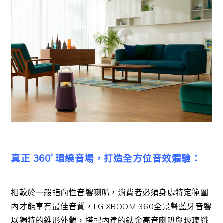
真正 360ﾟ環繞音場，打造全方位音效體驗：
相較於一般指向性音響喇叭，消費者必須身處特定範圍
內才能享有最佳音質，LG XBOOM 360全景聲藍牙音響
以獨特的錐形外觀，搭配內建的鈦金高音喇叭與玻璃纖