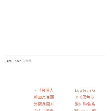
Filed Under:
未分類
Previous
Next
« 《台灣人
Logitech G
Post:
Post:
參加烏克蘭
X《黑色沙
外籍兵團方
漠》聯名系
法》7個步
列 : G512鍵