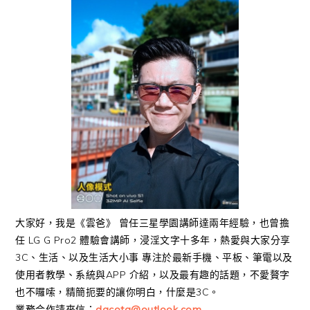
大家好，我是《雲爸》 曾任三星學園講師達兩年經驗，也曾擔
任 LG G Pro2 體驗會講師，浸淫文字十多年，熱愛與大家分享
3C、生活、以及生活大小事 專注於最新手機、平板、筆電以及
使用者教學、系統與APP 介紹，以及最有趣的話題，不愛贅字
也不囉嗦，精簡扼要的讓你明白，什麼是3C。
業務合作請來信：
dacota@outlook.com