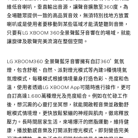
維低音喇叭，垂直輸出音源，讓聲音擴散至360度，為
全場聽眾提供一致的高品質音效，無須特別找地方放置
喇叭或是使用者要移動到某些區域才能清楚聽到音樂，
只要有LG XBOOM 360全景聲藍牙音響在的場域，就能
讓旋律及歌聲完美流瀉在整個空間。
LG XBOOM360 全景聲藍牙音響擁有自訂360ﾟ 氣氛
燈，包含舒眠、自然、派對燈光模式等內建9種情境氣
氛燈模式，每種模式根據情境量身打造色彩、亮度和色
溫，使用者透過LG XBOOM App可隨時進行操作，更可
自訂高達1,680萬種燈光及亮度組合。例如在忙碌工作
後，想沉澱的心靈打坐冥想，就能開啟輕音樂並啟動舒
眠模式情境燈，更快放鬆緊繃的神經與肌肉，徹底釋放
壓力。長時間居家生活，來場爆汗的燃脂運動，維持健
康，播放動感音樂及打開派對燈光模式，即刻營造完美