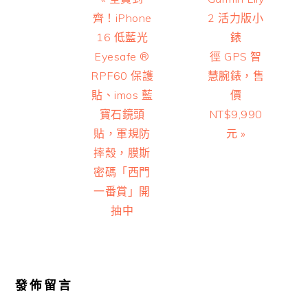
Post:
Post:
齊！iPhone
2 活力版小
16 低藍光
錶
Eyesafe ®
徑 GPS 智
RPF60 保護
慧腕錶，售
貼、imos 藍
價
寶石鏡頭
NT$9,990
貼，軍規防
元 »
摔殼，膜斯
密碼「西門
一番賞」開
抽中
Reader
Interactions
發佈留言