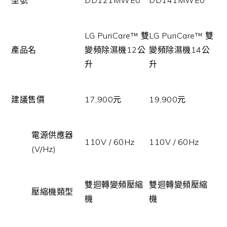
型號
DD121MWE0
DD141MWE0
LG PuriCare™ 雙
LG PuriCare™ 雙
產品名
變頻除濕機12公
變頻除濕機14公
升
升
建議售價
17,900元
19,900元
電源供應器
110V / 60Hz
110V / 60Hz
(V/Hz)
雙迴轉變頻壓縮
雙迴轉變頻壓縮
壓縮機類型
機
機