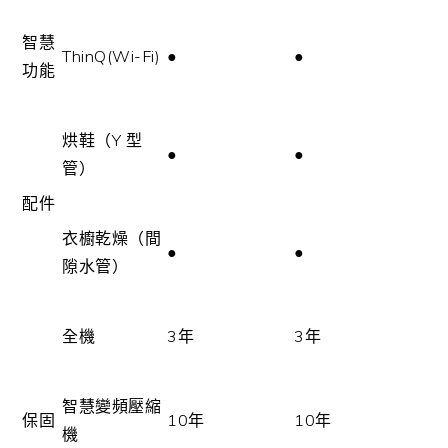
智慧
ThinQ(Wi-Fi)
●
●
功能
烘鞋（Y 型
●
●
管）
配件
衣櫥乾燥（間
●
●
隙水管）
全機
3年
3年
智慧變頻壓縮
保固
10年
10年
機