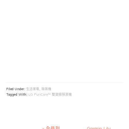
Filed Under:
生活家電
,
除濕機
Tagged With:
LG PuriCare™ 雙變頻除濕機
Previous
Next
« 全員到
Garmin Lily