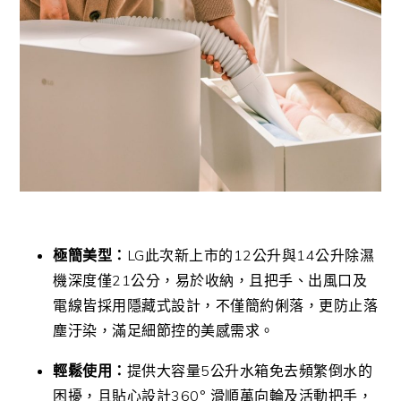
極簡美型：
LG此次新上市的12公升與14公升除濕
機深度僅21公分，易於收納，且把手、出風口及
電線皆採用隱藏式設計，不僅簡約俐落，更防止落
塵汙染，滿足細節控的美感需求。
輕鬆使用：
提供大容量5公升水箱免去頻繁倒水的
困擾，且貼心設計360° 滑順萬向輪及活動把手，