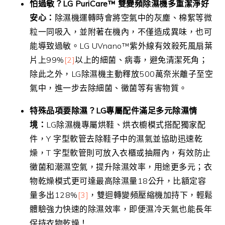
怕過敏？
LG PuriCare
™
雙變頻除濕機多重潔淨好
安心：
除濕機運轉時會將空氣中的灰塵、棉絮等微
粒一同吸入，並附著在機內，不僅造成異味，也可
能導致過敏。LG UVnano™紫外線有效殺死風扇葉
片上99%
[2]
以上的細菌、病毒，避免清潔死角；
除此之外，LG除濕機主動釋放500萬奈米離子至空
氣中，進一步去除細菌、黴菌等有害物質。
特殊品項要除濕？
LG
專屬配件滿足多元除濕情
境：
LG除濕機專屬烘鞋、烘衣櫥模式搭配獨家配
件，Y 字型軟管去除鞋子中的濕氣並協助迅速乾
燥，T 字型軟管則可放入衣櫃或抽屜內，有效防止
黴菌和潮濕空氣，提升除濕效率，用途更多元；衣
物乾燥模式更可達最高除濕量18公升，比額定容
量多出128%
[3]
，雙迴轉變頻壓縮機加持下，輕鬆
體驗強力快速的除濕效率，即便濕冷天氣也能長年
保持衣物乾燥！