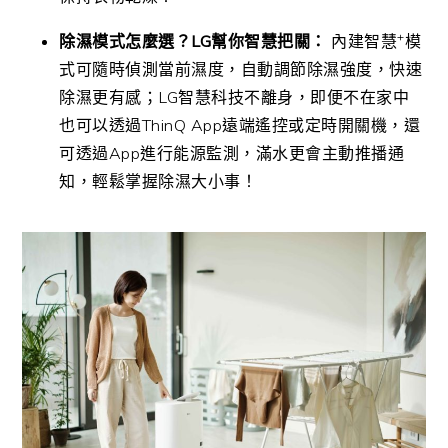
+
除濕模式怎麼選？
LG
幫你智慧把關：
內建智慧
模
式可隨時偵測當前濕度，自動調節除濕強度，快速
除濕更有感；LG智慧科技不離身，即便不在家中
也可以透過ThinQ App遠端遙控或定時開關機，還
可透過App進行能源監測，滿水更會主動推播通
知，輕鬆掌握除濕大小事！