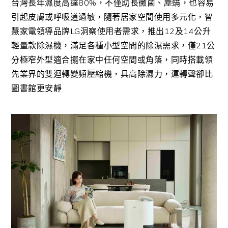
台灣長年濕度高達
80%
，不僅助長黴菌、塵螨，也容易
引起皮膚或呼吸道過敏，隨著居家空間使用多元化，智
慧家電領導品牌
LG
洞察使用者需求，推出
12
及
14
公升
輕量款除濕機，滿足各種小型空間的除濕需求，僅
21
公
分極窄外型適合擺在家中任何空間或角落，同時搭載領
先業界的雙迴轉變頻壓縮機，具高除濕力，運轉聲卻比
圖書館更安靜