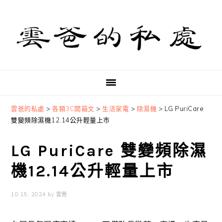
Skip
Skip
Skip
to
to
to
primary
main
primary
navigation
content
sidebar
雲爸的私處
>
各類3C開箱文
>
生活家電
>
除濕機
>
LG PuriCare
雙變頻除濕機12.14公升輕量上市
LG PuriCare 雙變頻除濕
機12.14公升輕量上市
10 15, 2024
by
雲爸