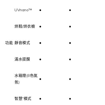
UVnano™
●
●
烘鞋/烘衣櫥
●
●
功能
靜音模式
●
●
滿水提醒
●
●
水箱燈(8色氣
●
●
氛)
智慧⁺模式
●
●