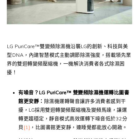
LG PuriCare™雙變頻除濕機沿襲LG的創新、科技與美
型DNA，內建智慧模式主動調節除濕強度，搭載領先業
界的雙迴轉變頻壓縮機，一機解決消費者各式除濕困
擾！
有噪音？
LG PuriCare
™
雙變頻除濕機運轉比圖書
館更安靜：
除濕機運轉聲音讓許多消費者感到干
擾，LG採用雙迴轉變頻壓縮機及變頻馬達，讓運
轉更趨穩定，靜音模式高效運轉下噪音低於32分
貝
[1]
，比圖書館更安靜，連睡覺都能放心開啟。