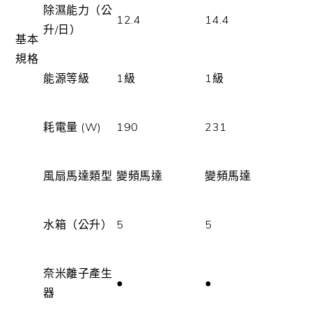
除濕能力（公
12.4
14.4
升/日）
基本
規格
能源等級
1級
1級
耗電量 (W)
190
231
風扇馬達類型
變頻馬達
變頻馬達
水箱（公升）
5
5
奈米離子產生
●
●
器