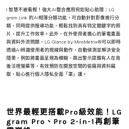
l 智慧不被看輕！強大AI整合應用宛如貼心助理：LG
gram Link 的AI相簿分類功能，可自動針對影像進行分
類，同時提供搜尋功能，輕鬆找到具有特定關鍵字的照
片，提升工作效率。此外，在外使用者擔心的筆電畫面
與資料外流問題，LG Glance by MiraMetrix®可以即時
透過AI辨識使用者的視線與動作，自動偵測並解決安全
隱患，例如將畫面呈現為模糊、跳出警示提醒有人在背
後注視螢幕等，有效預防在開放空間的偷窺與資料竊
取，貼心進行個人隱私全面「罩」護。
世界最輕更搭載Pro級效能！LG
gram Pro、Pro 2-in-1再創筆