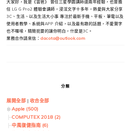
大家好，我是《雲爸》 曾任三星學園講師達兩年經驗，也曾擔
任 LG G Pro2 體驗會講師，浸淫文字十多年，熱愛與大家分享
3C、生活、以及生活大小事 專注於最新手機、平板、筆電以及
使用者教學、系統與APP 介紹，以及最有趣的話題，不愛贅字
也不囉嗦，精簡扼要的讓你明白，什麼是3C。
業務合作請來信：
dacota@outlook.com
分類
展開全部
|
收合全部
Apple (500)
COMPUTEX 2018 (2)
中風復健指南 (6)