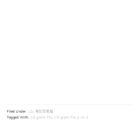
Filed Under:
LG
,
筆記型電腦
Tagged With:
LG gram Pro
,
LG gram Pro 2-in-1