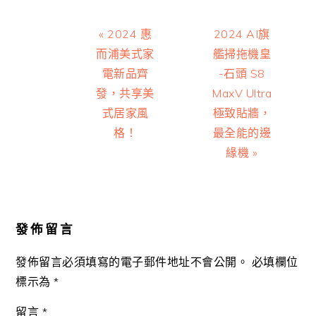
Previous
Next
« 2024 惠
2024 AI旗
Post:
Post:
而浦美式家
艦掃拖機皇
電新品齊
-石頭 S8
發，共享美
MaxV Ultra
式居家風
極致貼牆，
格！
最全能的邊
緣機 »
Reader
Interactions
發佈留言
發佈留言必須填寫的電子郵件地址不會公開。
必填欄位
標示為
*
留言
*