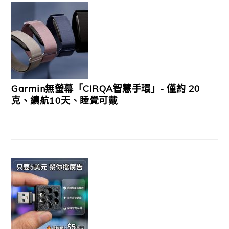
Garmin無螢幕「CIRQA智慧手環」- 僅約 20
克、續航10天、睡覺可戴