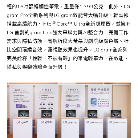
輕的
16
吋翻轉觸控筆電，重量僅
1,399
公克！此外，
LG
gram Pro
全新系列與
LG gram
效能皆大幅升級，輕盈卻
®
搭載高續航力
、
Intel
Core™ Ultra
全新
處理器，並擁有
LG
首創的
gram Link
強大串聯力與
AI
整合力，完備工作
需求與隱私防護，高解析度大螢幕與劇院級廣色域、杜
比空間環繞音效，讓視聽效果也提升。
LG gram
全系列
完美詮釋「極輕，不被看輕」的筆電輕革命，在效能、
隱私與娛樂體驗全面升級！