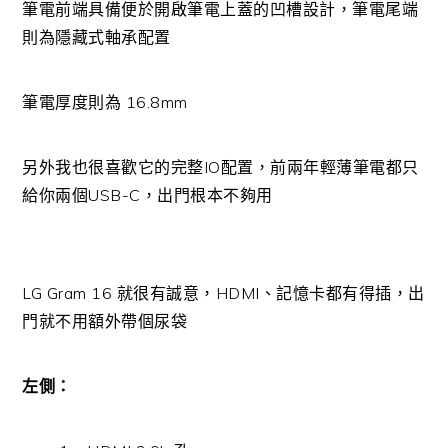
筆電前端具備便於開啟筆電上蓋的凹槽設計，筆電尾端
則為隱藏式軸承配置
筆電厚度則為 16.8mm
另外我也很喜歡它的完整IO配置，前兩年輕薄筆電都只
給你兩個USB-C，出門根本不夠用
LG Gram 16 就很有誠意，HDMI、記憶卡都有得插，出
門就不用額外帶個尿袋
左側：