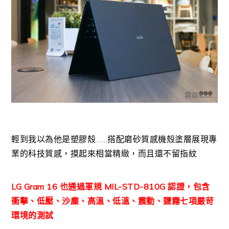
輕到我以為他是塑膠殼……搭配磨砂質感機殼塗層展現專
業的科技質感，摸起來相當精緻，而且還不留指紋
LG Gram 16 也通過軍規 MIL-STD-810G 認證，包含
衝擊、低壓、沙塵、高溫、低溫、震動、鹽霧七項嚴苛
環境的測試