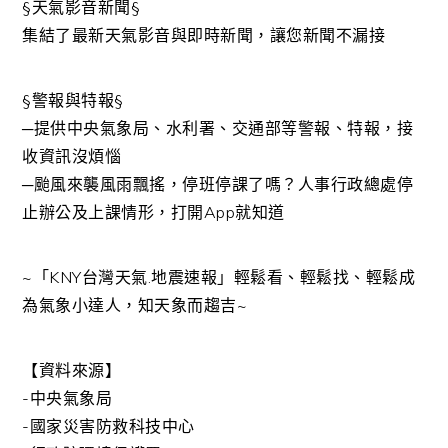
§天氣影音新聞§
集結了最新天氣影音與即時新聞，讓您新聞不漏接
§警報與特報§
─提供中央氣象局、水利署、交通部等警報、特報，接
收資訊沒煩惱
─颱風來襲風雨飄搖，停班停課了嗎？人事行政總處停
止辦公及上課情形，打開App就知道
~「KNY台灣天氣.地震速報」輕鬆看、輕鬆找、輕鬆成
為氣象小達人，知天象而趨吉~
【資料來源】
-中央氣象局
-國家災害防救科技中心