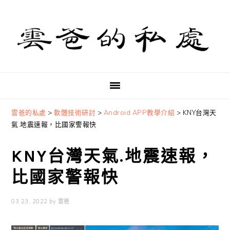
Skip
Skip
Skip
to
to
to
primary
main
primary
navigation
content
sidebar
雲爸的私處
>
軟體技術研討
>
Android APP教學介紹
>
KNY台灣天
氣.地震速報，比國家警報快
KNY台灣天氣.地震速報，
比國家警報快
03 23, 2022
by
雲爸