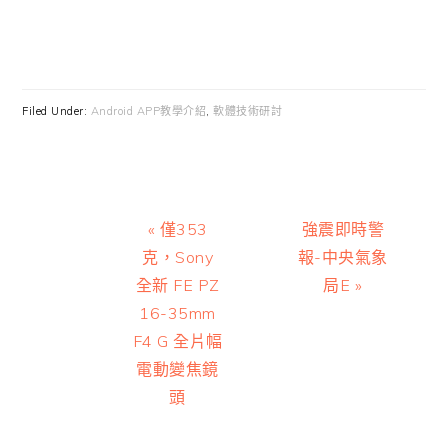
Filed Under:
Android APP教學介紹
,
軟體技術研討
Previous
Next
« 僅353
強震即時警
Post:
Post:
克，Sony
報-中央氣象
全新 FE PZ
局E »
16-35mm
F4 G 全片幅
電動變焦鏡
頭