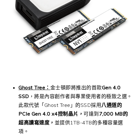
Ghost Tree
：
金士頓即將推出的首款
Gen 4.0
SSD
，將是內容創作者與專業使用者的極致之選。
此款代號「
Ghost Tree
」的
SSD
採用
八通道的
PCIe Gen 4.0 x4
控制晶片，
可達到
7,000 MB
的
超高讀寫速度，
並提供
1TB-4TB
的多種容量選
項。