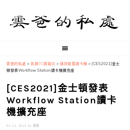
Skip
Skip
Skip
to
to
to
primary
main
primary
navigation
content
sidebar
雲爸的私處
>
各類3C開箱文
>
儲存裝置讀卡機
>
[CES2021]金士
頓發表Workflow Station讀卡機擴充座
[CES2021]金士頓發表
Workflow Station讀卡
機擴充座
01 12, 2021
by
雲爸