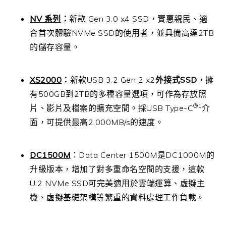
NV
系列
：
新款
Gen 3.0 x4 SSD
，實惠親民、適
合首次體驗
NVMe SSD
的使用者，並具備高達
2TB
的儲存容量。
XS2000
：
新款
USB 3.2 Gen 2 x2
外接式
SSD
，擁
有
500GB
到
2TB
的多種容量選項，可作為存放照
®1
片、影片及檔案的擴充空間。採
USB Type-C
介
面，可提供最高
2,000MB/s
的速度。
DC1500M
：
Data Center 1500M
是
DC1000M
的
升級版本，增加了對多重命名空間的支援，這款
U.2 NVMe SSD
可完美適用於雲端運算、虛擬主
機、虛擬基礎架構等繁重的資料處理工作負載。