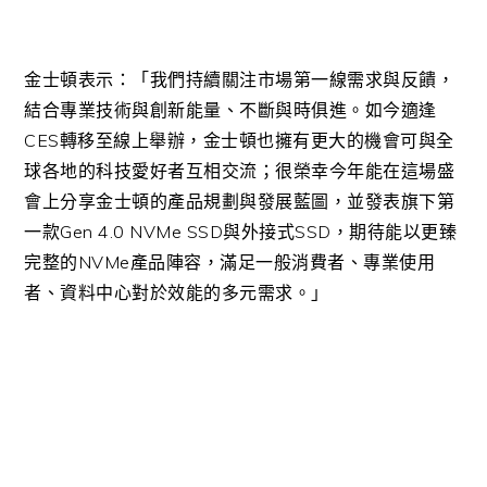
金士頓表示：「我們持續關注市場第一線需求與反饋，
結合專業技術與創新能量、不斷與時俱進。如今適逢
CES
轉移至線上舉辦，金士頓也擁有更大的機會可與全
球各地的科技愛好者互相交流；很榮幸今年能在這場盛
會上分享金士頓的產品規劃與發展藍圖，並發表旗下第
一款
Gen 4.0 NVMe SSD
與外接式
SSD
，期待能以更臻
完整的
NVMe
產品陣容，滿足一般消費者、專業使用
者、資料中心對於效能的多元需求。」