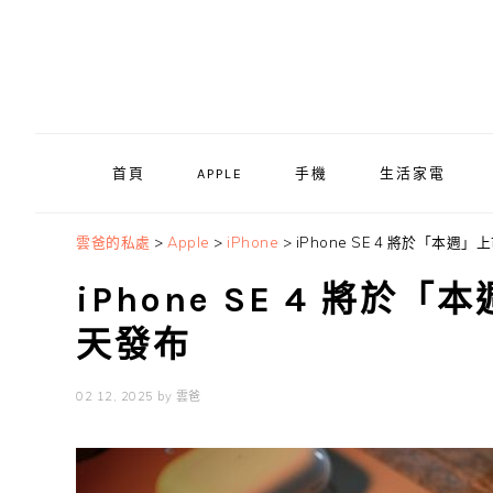
Skip
Skip
Skip
to
to
to
primary
main
primary
navigation
content
sidebar
首頁
APPLE
手機
生活家電
雲爸的私處
>
Apple
>
iPhone
>
iPhone SE 4 將於「本
iPhone SE 4 將
天發布
02 12, 2025
by
雲爸