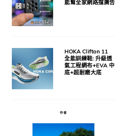
能幫全家網路擋廣告
HOKA Clifton 11
全能訓練鞋: 升級透
氣工程網布+EVA 中
底+超耐磨大底
作者