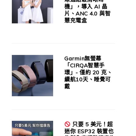
機」，導入 AI 晶
片、ANC 4.0 與智
慧充電盒
Garmin無螢幕
「CIRQA智慧手
環」- 僅約 20 克、
續航10天、睡覺可
戴
只要 5 美元！超
迷你 ESP32 裝置也