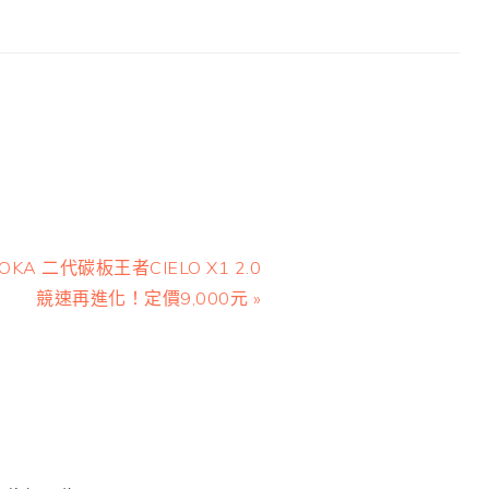
ext
OKA 二代碳板王者CIELO X1 2.0
ost:
競速再進化！定價9,000元 »