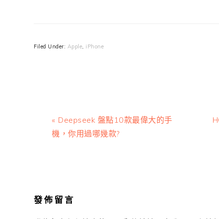
Filed Under:
Apple
,
iPhone
Previous
N
« Deepseek 盤點10款最偉大的手
H
Post:
P
機，你用過哪幾款?
Reader
Interactions
發佈留言