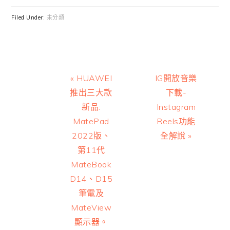
Filed Under:
未分類
Previous
Next
« HUAWEI
IG開放音樂
Post:
Post:
推出三大款
下載-
新品:
Instagram
MatePad
Reels功能
2022版、
全解說 »
第11代
MateBook
D14、D15
筆電及
MateView
顯示器。