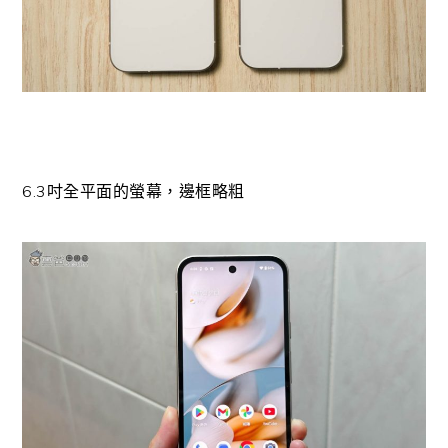
6.3吋全平面的螢幕，邊框略粗