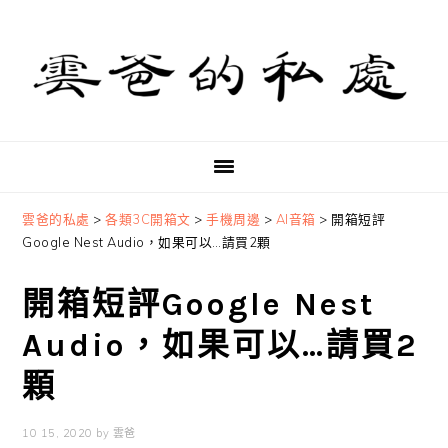
Skip
Skip
Skip
to
to
to
primary
main
primary
navigation
content
sidebar
雲爸的私處
>
各類3C開箱文
>
手機周邊
>
AI音箱
>
開箱短評
Google Nest Audio，如果可以…請買2顆
開箱短評Google Nest
Audio，如果可以…請買2
顆
10 15, 2020
by
雲爸