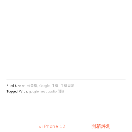
Filed Under:
AI音箱
,
Google
,
手機
,
手機周邊
Tagged With:
google nest audio 開箱
Previous
Next
« iPhone 12
開箱評測