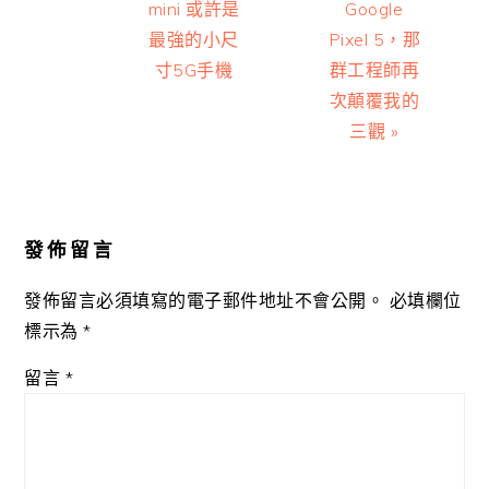
Post:
Post:
mini 或許是
Google
最強的小尺
Pixel 5，那
寸5G手機
群工程師再
次顛覆我的
三觀 »
Reader
Interactions
發佈留言
發佈留言必須填寫的電子郵件地址不會公開。
必填欄位
標示為
*
留言
*