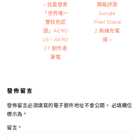
Previous
Next
« 技嘉發表
開箱評測
Post:
Post:
「世界唯一
Google
雙校色認
Pixel Stand
證」AERO
2 無線充電
16、AERO
座 »
17 創作者
筆電
Reader
Interactions
發佈留言
發佈留言必須填寫的電子郵件地址不會公開。
必填欄位
標示為
*
留言
*