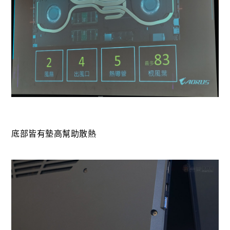
底部皆有墊高幫助散熱