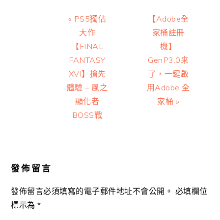
Previous
Next
« PS5獨佔
【Adobe全
Post:
Post:
大作
家桶註冊
【FINAL
機】
FANTASY
GenP3.0来
XVI】搶先
了，一鍵啟
體驗 – 風之
用Adobe 全
顯化者
家桶 »
BOSS戰
Reader
Interactions
發佈留言
發佈留言必須填寫的電子郵件地址不會公開。
必填欄位
標示為
*