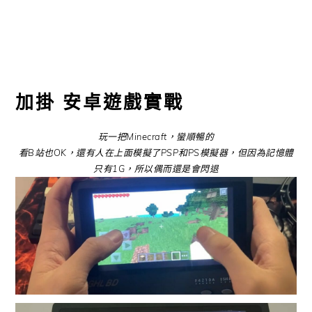
加掛 安卓遊戲實戰
玩一把Minecraft，蠻順暢的
看B站也OK
，還有人在上面模擬了PSP和PS模擬器，但因為記憶體
只有1G，所以偶而還是會閃退