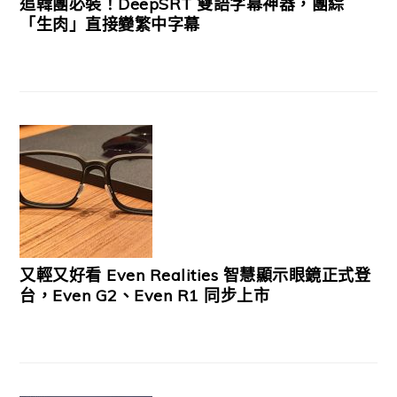
追韓團必裝！DeepSRT 雙語字幕神器，團綜
「生肉」直接變繁中字幕
又輕又好看 Even Realities 智慧顯示眼鏡正式登
台，Even G2、Even R1 同步上市