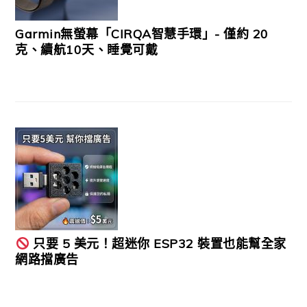
Garmin無螢幕「CIRQA智慧手環」- 僅約 20
克、續航10天、睡覺可戴
只要 5 美元！超迷你 ESP32 裝置也能幫全家
網路擋廣告