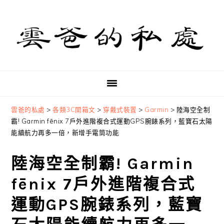
Skip
Skip
Skip
to
to
to
primary
main
primary
navigation
content
sidebar
雲爸的私處
>
各類3C開箱文
>
穿戴式裝置
>
Garmin
>
陸海空全制
霸! Garmin fēnix 7戶外進階複合式運動GPS腕錶系列，藍寶石太陽
能續航力再多一倍，新增手電筒功能
陸海空全制霸! Garmin
fēnix 7戶外進階複合式
運動GPS腕錶系列，藍寶