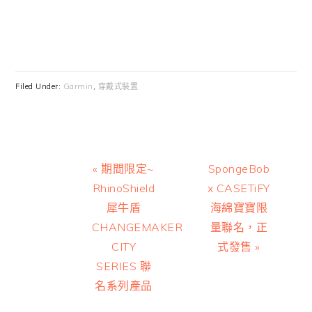
Filed Under:
Garmin
,
穿戴式裝置
Previous
Next
« 期間限定~
SpongeBob
Post:
Post:
RhinoShield
x CASETiFY
犀牛盾
海綿寶寶限
CHANGEMAKER
量聯名，正
CITY
式發售 »
SERIES 聯
名系列產品