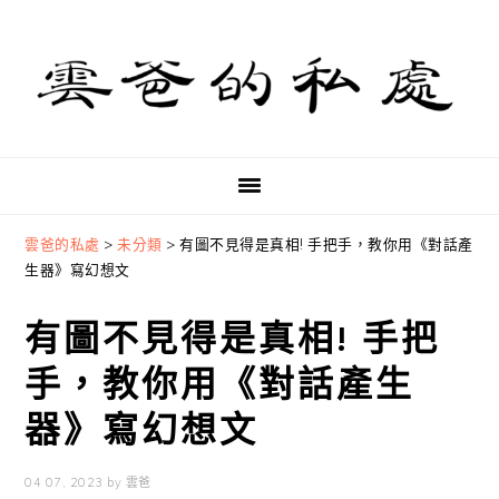
Skip
Skip
Skip
to
to
to
primary
main
primary
navigation
content
sidebar
雲爸的私處
>
未分類
>
有圖不見得是真相! 手把手，教你用《對話產
生器》寫幻想文
有圖不見得是真相! 手把
手，教你用《對話產生
器》寫幻想文
04 07, 2023
by
雲爸