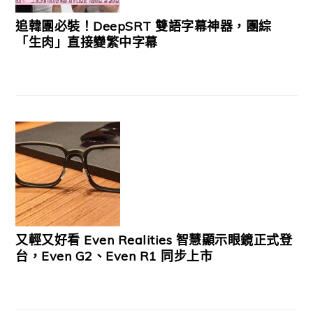
追韓團必裝！DeepSRT 雙語字幕神器，團綜
「生肉」直接變繁中字幕
又輕又好看 Even Realities 智慧顯示眼鏡正式登
台，Even G2、Even R1 同步上市