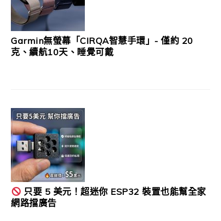
Garmin無螢幕「CIRQA智慧手環」- 僅約 20
克、續航10天、睡覺可戴
只要 5 美元！超迷你 ESP32 裝置也能幫全家
網路擋廣告