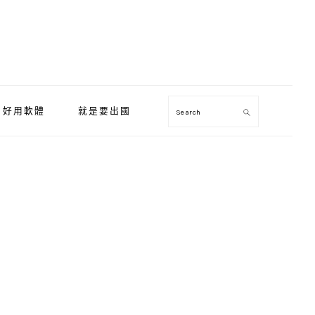
好用軟體
就是要出國
Search
Primary
Sidebar