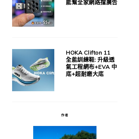
能幫全家網路擋廣告
HOKA Clifton 11
全能訓練鞋: 升級透
氣工程網布+EVA 中
底+超耐磨大底
作者