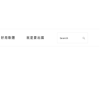
好用軟體
就是要出國
Search
Primary
Sidebar