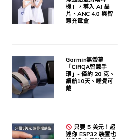
機」，導入 AI 晶
片、ANC 4.0 與智
慧充電盒
Garmin無螢幕
「CIRQA智慧手
環」- 僅約 20 克、
續航10天、睡覺可
戴
只要 5 美元！超
迷你 ESP32 裝置也