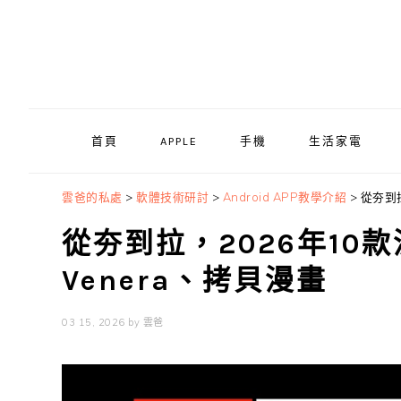
Skip
Skip
Skip
to
to
to
primary
main
primary
navigation
content
sidebar
首頁
APPLE
手機
生活家電
雲爸的私處
>
軟體技術研討
>
Android APP教學介紹
>
從夯到拉
從夯到拉，2026年10款
Venera、拷貝漫畫
03 15, 2026
by
雲爸