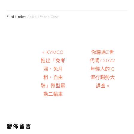
Filed Under:
Apple
,
iPhone Case
Previous
Next
« KYMCO
你聽過Z世
Post:
Post:
推出「免考
代嗎? 2022
照、免月
年輕人的IG
租，自由
流行趨勢大
騎」微型電
調查 »
動二輪車
Reader
Interactions
發佈留言