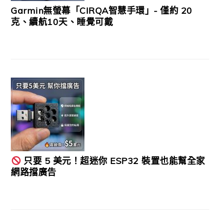
Garmin無螢幕「CIRQA智慧手環」- 僅約 20
克、續航10天、睡覺可戴
只要 5 美元！超迷你 ESP32 裝置也能幫全家
網路擋廣告