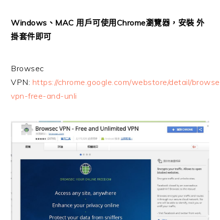
Windows、MAC 用戶可使用Chrome瀏覽器，安裝 外
掛套件即可
Browsec
VPN:
https://chrome.google.com/webstore/detail/browse
vpn-free-and-unli