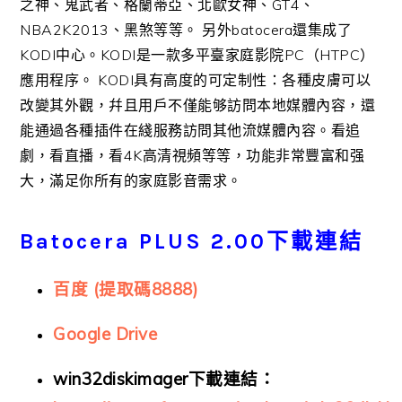
之神、鬼武者、格蘭蒂亞、北歐女神、GT4、
NBA2K2013、黑煞等等。 另外batocera還集成了
KODI中心。KODI是一款多平臺家庭影院PC（HTPC）
應用程序。 KODI具有高度的可定制性：各種皮膚可以
改變其外觀，幷且用戶不僅能够訪問本地媒體內容，還
能通過各種插件在綫服務訪問其他流媒體內容。看追
劇，看直播，看4K高清視頻等等，功能非常豐富和强
大，滿足你所有的家庭影音需求。
Batocera PLUS 2.00下載連結
百度 (提取碼8888)
Google Drive
win32diskimager下載連結：