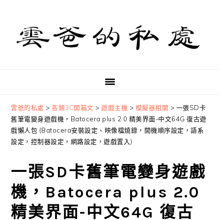
Skip
Skip
Skip
to
to
to
primary
main
primary
navigation
content
sidebar
雲爸的私處
>
各類3C開箱文
>
遊戲主機
>
模擬器相關
>
一張SD卡
舊筆電變身遊戲機，Batocera plus 2.0 精美界面-中文64G 復古遊
戲懶人包 (Batocera安裝設定、映像檔燒錄，開機順序設定，語系
設定，控制器設定，網路設定，遊戲置入)
一張SD卡舊筆電變身遊戲
機，Batocera plus 2.0
精美界面-中文64G 復古