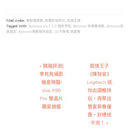
Filed Under:
模擬器相關
,
軟體技術研討
,
遊戲主機
Tagged With:
Batocera plus 2.0 精美界面
,
Batocera 映像檔燒錄
,
Batocera安
裝設定
,
Batocera開機順序設定
,
SD卡筆電 遊戲機
Previous
Next
« 開箱評測|
肌情王子
Post:
Post:
零死角攝影
《陳勢安》
機皇降臨!
Logitech 送
vivo X90
你出國暢快
Pro 雙晶片
玩，再祭出
觀星旗艦
豐富新春優
惠，好禮送
不完！ »