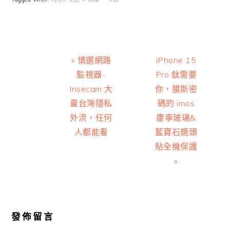
Previous
Next
« 慎選網路
iPhone 15
Post:
Post:
監視器-
Pro 鈦需要
Insecam 大
你，膜斯密
量台灣隱私
碼的 imos
外流，任何
康寧玻璃&
人都能看
藍寶石鏡頭
貼全機保護
»
Reader
Interactions
發佈留言