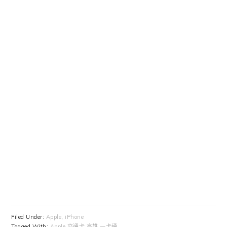
Filed Under:
Apple
,
iPhone
Tagged With:
Apple 交通卡 高雄 一卡通