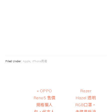
Filed Under:
Apple
,
iPhone周邊
Previous
Next
« OPPO
Razer
Post:
Post:
Reno5 售價
Hazel 透明
規格懶人
RGB口罩，
包，代言人
內建風扇涼