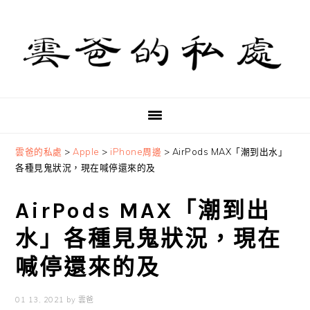
Skip
Skip
Skip
to
to
to
primary
main
primary
navigation
content
sidebar
雲爸的私處
>
Apple
>
iPhone周邊
>
AirPods MAX「潮到出水」
各種見鬼狀況，現在喊停還來的及
AirPods MAX「潮到出
水」各種見鬼狀況，現在
喊停還來的及
01 13, 2021
by
雲爸