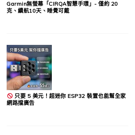
Garmin無螢幕「CIRQA智慧手環」- 僅約 20
克、續航10天、睡覺可戴
只要 5 美元！超迷你 ESP32 裝置也能幫全家
網路擋廣告