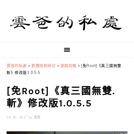
Skip
Skip
Skip
to
to
to
primary
main
primary
navigation
content
sidebar
雲爸的私處
>
軟體技術研討
>
遊戲攻略
>
[免Root]《真三國無雙.
斬》修改版1.0.5.5
[免Root]《真三國無雙.
斬》修改版1.0.5.5
06 30, 2017
by
雲爸