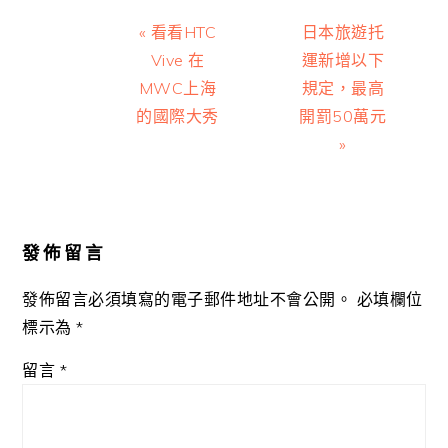
Previous
Next
« 看看HTC
日本旅遊托
Post:
Post:
Vive 在
運新增以下
MWC上海
規定，最高
的國際大秀
開罰50萬元
»
Reader
Interactions
發佈留言
發佈留言必須填寫的電子郵件地址不會公開。
必填欄位
標示為
*
留言
*