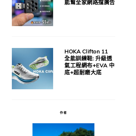
能幫全家網路擋廣告
HOKA Clifton 11
全能訓練鞋: 升級透
氣工程網布+EVA 中
底+超耐磨大底
作者