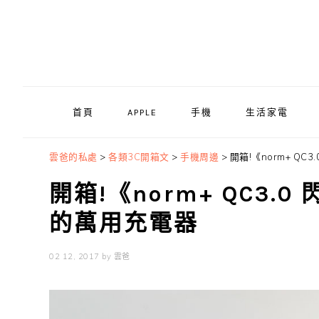
Skip
Skip
Skip
to
to
to
primary
main
primary
navigation
content
sidebar
首頁
APPLE
手機
生活家電
雲爸的私處
>
各類3C開箱文
>
手機周邊
>
開箱!《norm+ Q
開箱!《norm+ QC3
的萬用充電器
02 12, 2017
by
雲爸