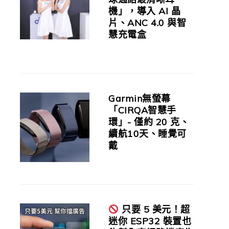
機」，導入 AI 晶
片、ANC 4.0 與智
慧充電盒
Garmin無螢幕
「CIRQA智慧手
環」- 僅約 20 克、
續航10天、睡覺可
戴
只要 5 美元！超
迷你 ESP32 裝置也