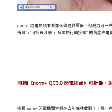
norm+ 閃電插頭乍看像個普通變壓器，但威力可一點不
辨識”+”可折疊收納”+”多國旅行轉接頭” 的萬能充電
開箱!《norm+ QC3.0 閃電插頭》可折
這顆norm+ 閃電插頭大概在去年底就收到了，我